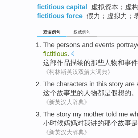
fictitious capital
虚拟资本；虚
fictitious force
假力；虚拟力；
双语例句
权威例句
The
persons
and
events
portra
fictitious
.
这部
作品
描绘
的那些
人物
和
事件
《柯林斯英汉双解大词典》
The
characters
in
this
story
are 
这个
故事里
的
人物
都
是
假想
的。
《新英汉大辞典》
The story
my mother
told
me
wh
小时候
妈妈
对
我
讲的
那个
故事
是
《新英汉大辞典》