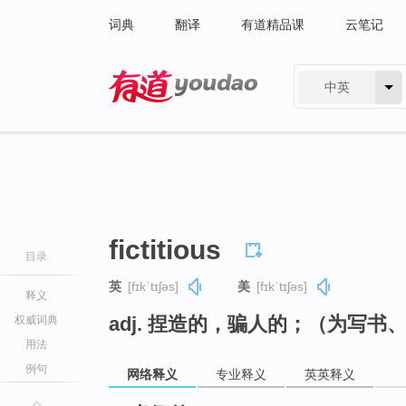
词典
翻译
有道精品课
云笔记
中英
有道 - 网易旗下搜索
fictitious
目录
英
[fɪkˈtɪʃəs]
美
[fɪkˈtɪʃəs]
释义
adj. 捏造的，骗人的；（为写
权威词典
用法
例句
网络释义
专业释义
英英释义