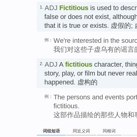
ADJ
Fictitious
is used to descr
1.
false or does not exist, althou
that it is true or exists. 虚假
We're interested in the sourc
例：
我们对这些子虚乌有的谣言
ADJ
A
fictitious
character, thin
2.
story, play, or film but never rea
happened. 虚构的
The persons and events portr
例：
fictitious.
这部作品描绘的那些人物和
词组短语
同近义词
同根词