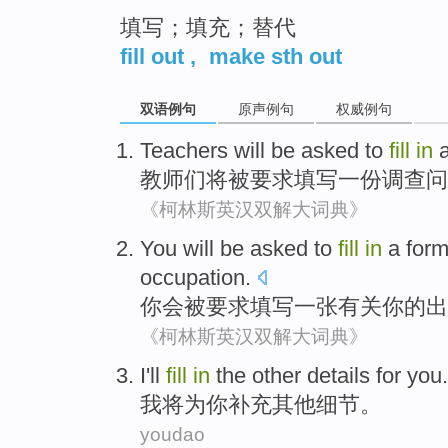
填写；填充；替代
fill out
,
make sth out
双语例句
原声例句
权威例句
Teachers
will
be
asked to
fill
in
教师们
将
被
要求
填写
一份
调查问
《柯林斯英汉双解大词典》
You
will
be
asked to
fill
in
a
for
occupation
.
你
会
被
要求
填写
一张
有关
你
的
出
《柯林斯英汉双解大词典》
I
'll
fill
in
the
other
details
for
you
.
我
将
为
你
补充
其他
细节
。
youdao