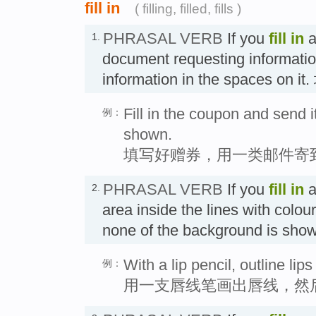
fill in
( filling, filled, fills )
PHRASAL VERB
If you
fill in
a
1.
document requesting informatio
information in the spaces on i
Fill in the coupon and send it
例：
shown.
填写好赠券，用一类邮件寄
PHRASAL VERB
If you
fill in
a
2.
area inside the lines with colou
none of the background is sh
With a lip pencil, outline lips
例：
用一支唇线笔画出唇线，然