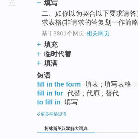
填写
go
二、如你以为契合以下要求请答
top
求表格(非请求的答复划一作简略
基于3801个网页
-
相关网页
填充
临时代替
填满
短语
fill in the form
填表 ; 填写表格 
fill in for
代替 ; 代庖 ; 替代
to fill in
填写
更多
网络短语
柯林斯英汉双解大词典