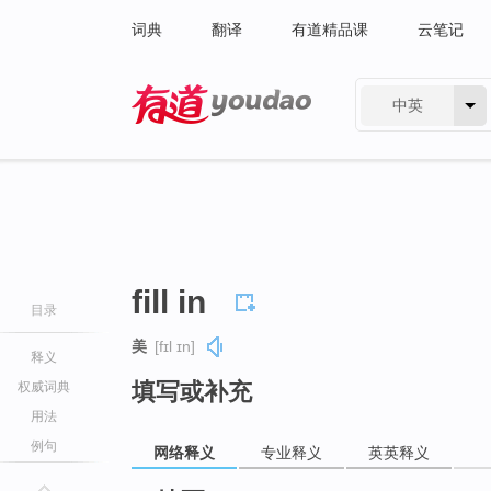
词典
翻译
有道精品课
云笔记
中英
有道 - 网易旗下搜索
fill in
目录
美
[fɪl ɪn]
释义
填写或补充
权威词典
用法
例句
网络释义
专业释义
英英释义