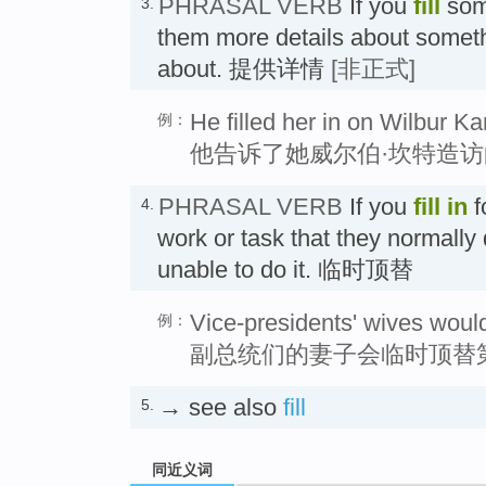
PHRASAL VERB
If you
fill
so
3.
them more details about somet
about. 提供详情
[非正式]
He filled her in on Wilbur Kan
例：
他告诉了她威尔伯·坎特造
PHRASAL VERB
If you
fill in
f
4.
work or task that they normally
unable to do it. 临时顶替
Vice-presidents' wives would fi
例：
副总统们的妻子会临时顶替
→ see also
fill
5.
同近义词