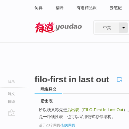
词典
翻译
有道精品课
云笔记
中英
有道 - 网易旗下搜索
filo-first in last out
目录
网络释义
释义
后出表
翻译
所以栈又称先进
后出表
（
FILO-First In Last Out
）
是一种线性表，也可以采用链式存储结构。
go
基于20个网页
-
相关网页
top