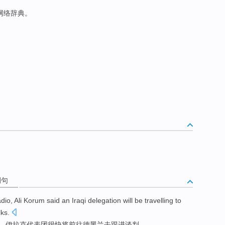
于网络辞典。
例句
dio
,
Ali Korum
said
an
Iraqi
delegation
will be
travelling to
lks
.
，
伊拉克
代表团很快
将
前往
德黑兰
去
跟进
谈判。