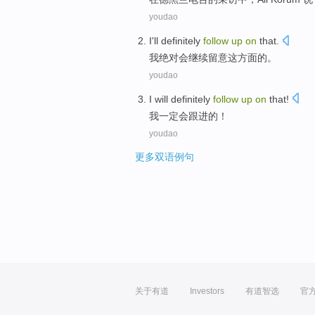
youdao
I
'll definitely
follow
up
on
that
.
我
绝对
会
继续
留意
这
方面的。
youdao
I
will definitely
follow
up
on
that
!
我
一定
会
跟进
的
！
youdao
更多双语例句
关于有道
Investors
有道智选
官