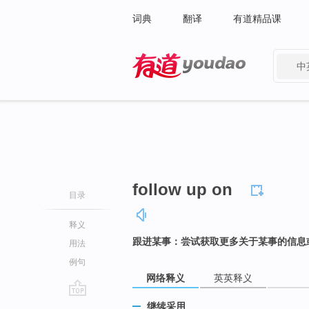
词典
翻译
有道精品课
中
有道 - 网易旗下搜索
follow up on
目录
释义
跟进某事：尝试获取更多关于某事的信息
用法
例句
网络释义
英英释义
go
继续采用