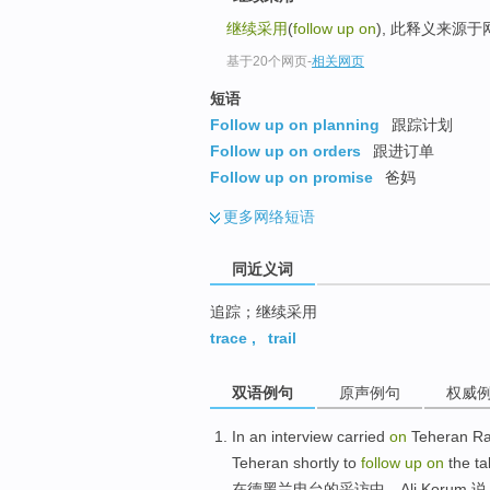
top
继续采用
(
follow up on
), 此释义来源
基于20个网页
-
相关网页
短语
Follow up on planning
跟踪计划
Follow up on orders
跟进订单
Follow up on promise
爸妈
更多
网络短语
同近义词
追踪；继续采用
trace
,
trail
双语例句
原声例句
权威
In
an
interview
carried
on
Teheran
Ra
Teheran
shortly to
follow
up
on
the ta
在
德黑兰
电台
的
采访
中，
Ali
Korum
说