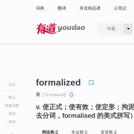
词典
翻译
有道精品课
云笔记
中英
有道 - 网易旗下搜索
formalized
目录
英
[ˈfɔːməlaɪzd]
释义
v. 使正式；使有效；使定形；拘泥于
权威词典
用法
去分词，formalised 的美式拼写
例句
网络释义
专业释义
英英释义