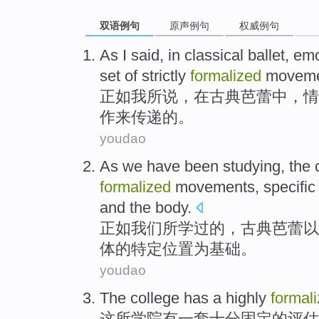
双语例句
原声例句
权威例句
As
I
said
,
in
classical
ballet
,
emo
set of
strictly
formalized
moveme
正如
我
所说
，
在
古典
芭蕾
中，
情
作
来传递
的。
youdao
As
we
have been studying
, the
formalized
movements
,
specific
and the
body
.
正如
我们
所学
过
的
，
古典
芭蕾
以
体的
特定
位置
为
基础。
youdao
The
college
has a
highly
formal
这
所学院
有一套
十分
固定
的
评估