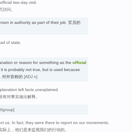
fficial two-day visit.
式访问。
rson in authority as part of their job. 官员的
ead of state.
anation or reason for something as the
official
it is probably not true, but is used because
ssing. 对外宣称的
[ADJ n]
xplanation left facts unexplained.
没有对事实做出解释。
l/group]
tect us. In fact, they were there to report on our movements.
实际上，他们是来监视我们的行动的。