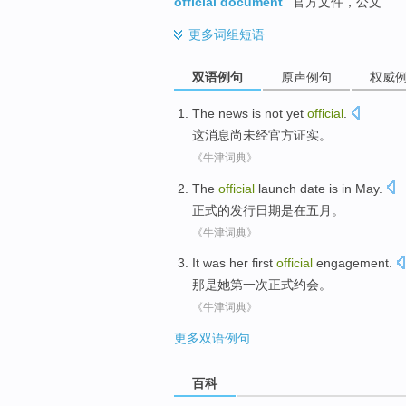
official document
官方文件，公文
更多
词组短语
双语例句
原声例句
权威
The
news
is not yet
official
.
这
消息
尚未
经官方证实
。
《牛津词典》
The
official
launch
date
is
in
May
.
正式
的
发行
日期
是
在
五月
。
《牛津词典》
It
was
her
first
official
engagement
.
那
是
她
第一次
正式
约会
。
《牛津词典》
更多双语例句
百科