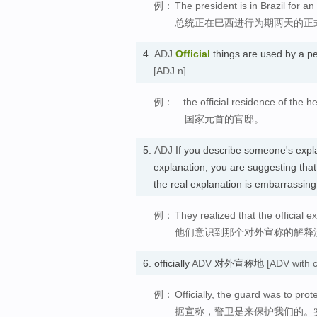
例：
The president is in Brazil for an o
总统正在巴西进行为期两天的正
4.
ADJ
Official
things are used by a pe
[ADJ n]
例：
...the official residence of the h
…国家元首的官邸。
5.
ADJ
If you describe someone's expl
explanation, you are suggesting that 
the real explanation is embarra
例：
They realized that the official e
他们意识到那个对外宣称的解释
6.
officially
ADV
对外宣称地
[ADV with c
例：
Officially, the guard was to pro
据宣称，警卫是来保护我们的。