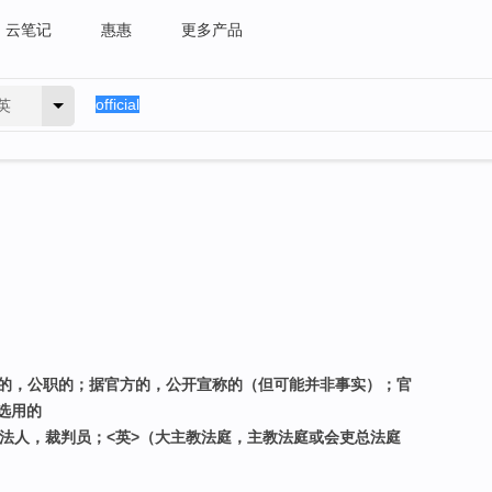
云笔记
惠惠
更多产品
英
公务的，公职的；据官方的，公开宣称的（但可能并非事实）；官
选用的
执法人，裁判员；<英>（大主教法庭，主教法庭或会吏总法庭