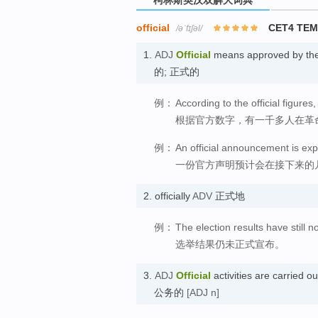
official
CET4 TEM
/əˈfɪʃəl/
1.
ADJ
Official
means approved by the
的; 正式的
例：
According to the official figure
根据官方数字，有一千多人在革
例：
An official announcement is exp
一份官方声明预计会在接下来的
2.
officially
ADV
正式地
例：
The election results have still n
选举结果仍未正式宣布。
3.
ADJ
Official
activities are carried ou
公务的
[ADJ n]