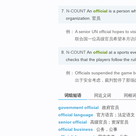
7.
N-COUNT
An
official
is a person who
organization. 官员
例：
A senior UN official hopes to vi
联合国一位高级官员希望本月访
8.
N-COUNT
An
official
at a sports ev
checks that the players follow the r
例：
Officials suspended the game b
出于安全考虑，裁判暂停了那场
词组短语
同近义词
同根
government official
政府官员
official language
官方语言；法定语文
senior official
高级官员；资深官员
official business
公务，公事