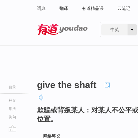
词典
翻译
有道精品课
云笔记
中英
有道 - 网易旗下搜索
give the shaft
目录
释义
欺骗或背叛某人：对某人不公平
用法
例句
位置。
go
网络释义