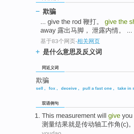
top
欺骗
... give the rod 鞭打。
give the s
away 露出马脚， 泄露内情。 ...
基于83个网页
-
相关网页
是什么意思及反义词
同近义词
欺骗
sell
,
fox
,
deceive
,
pull a fast one
,
take in 
双语例句
This measurement
will
give
yo
测量
结果就是
传动轴
工作
角
(
c
)
youdao