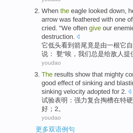
When
the
eagle
looked down, 
arrow
was feathered
with
one
of
cried. "
We
often
give
our enemi
destruction
.
它低头
看到
箭
尾
竟是
由
一
根
它
自
说：
甏
“
唉
，
我们
总是
给
敌人
提
youdao
The
results
show that
mighty
co
good
effect
of
sinking
and blast
sinking velocity adopted for
2
.
试验
表明：
强力
复合
掏槽
在
特
硬
好
；2。
youdao
更多双语例句