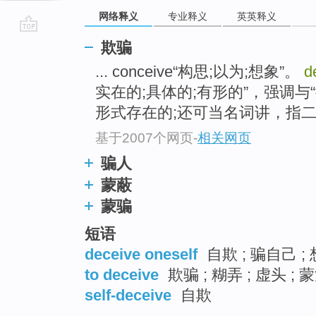
网络释义
专业释义
英英释义
go
欺骗
top
... conceive“构思;以为;想象”。
d
实在的;具体的;有形的”，强调与
形式存在的;还可当名词讲，指二混凝
基于2007个网页
-
相关网页
骗人
蒙蔽
蒙骗
短语
deceive oneself
自欺 ; 骗自己 ;
to deceive
欺骗 ; 糊弄 ; 虚头 ; 
self-deceive
自欺