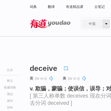
词典
翻译
有道精品课
云笔记
中英
有道 - 网易旗下搜索
deceive
目录
英
[dɪˈsiːv]
美
[dɪˈsiːv]
释义
v. 欺骗，蒙骗；使误信，误导；
权威词典
用法
[ 第三人称单数 deceives 现在分词 d
例句
去分词 deceived ]
百科