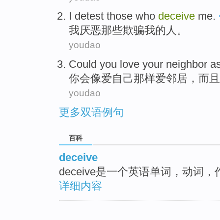
I
detest
those who
deceive
me
.
我
厌恶
那些
欺骗
我
的人。
youdao
Could
you
love
your
neighbor
a
你
会
像
爱
自己那样
爱
邻居
，
而且
youdao
更多双语例句
百科
deceive
deceive是一个英语单词，动词
详细内容