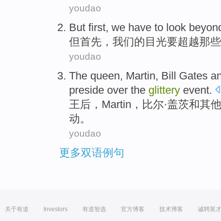
youdao
But
first
,
we
have to
look beyon
但
首先
，
我们
的目光
要
超越
那些
youdao
The
queen
,
Martin
,
Bill
Gates
a
preside over
the
glittery
event
.
王后
，
Martin
，
比尔
·
盖茨
和
其
动
。
youdao
更多双语例句
关于有道
Investors
有道智选
官方博客
技术博客
诚聘英