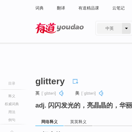
词典
翻译
有道精品课
云笔记
中英
有道 - 网易旗下搜索
glittery
目录
英
[ˈɡlɪtəri]
美
[ˈɡlɪtəri]
释义
adj. 闪闪发光的，亮晶晶的，华
权威词典
用法
例句
网络释义
英英释义