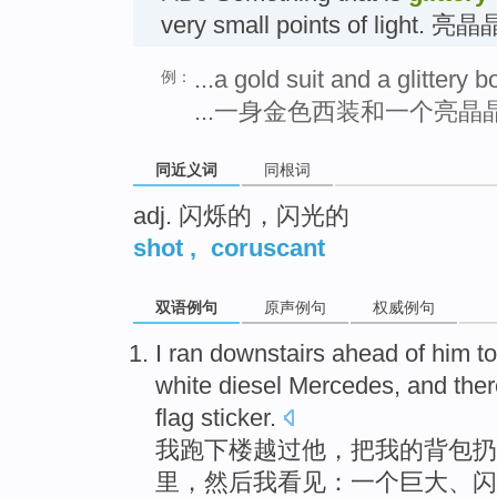
very small points of light. 亮
...a gold suit and a glittery b
例：
...一身金色西装和一个亮晶
同近义词
同根词
adj. 闪烁的，闪光的
shot
,
coruscant
双语例句
原声例句
权威例句
I
ran
downstairs ahead
of
him
t
white
diesel
Mercedes
,
and ther
flag
sticker
.
我
跑
下楼
越过
他
，
把
我
的
背包
扔
里，
然后
我
看见：
一个
巨大
、
闪