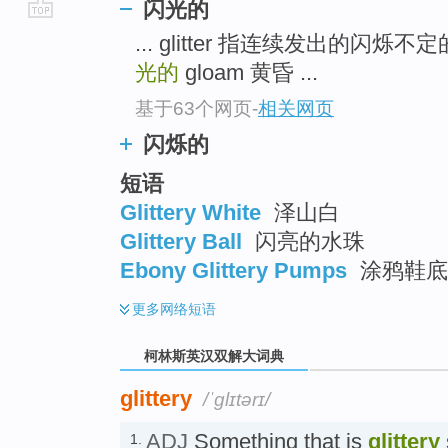
闪光的
go
... glitter 指连续发出的闪
top
光的
gloam 黄昏 ...
基于63个网页
-
相关网页
闪烁的
短语
Glittery White
泽山白
Glittery Ball
闪亮的水珠
Ebony Glittery Pumps
涂鸦鞋底
更多
网络短语
柯林斯英汉双解大词典
glittery
/ˈglɪtərɪ/
ADJ
Something that is
glittery
1.