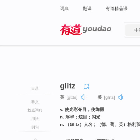
词典
翻译
有道精品课
中
有道 - 网易旗下搜索
glitz
目录
英
[ɡlɪts]
美
[ɡlɪts]
释义
v. 使光彩夺目，使绚丽
权威词典
n. 浮华；炫目；闪光
用法
n. （Glitz）人名；（德、葡、英）格利
例句