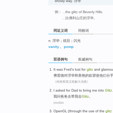
showy way. 浮华
例：
...the glitz of Beverly Hills.
...比佛利山庄的浮华。
同近义词
同根词
n. 浮华；炫目；闪光
vanity
,
pomp
双语例句
权威例句
It was Fred
's
lust
for
glitz
and
glamour
弗雷
德
对
浮华
和
美艳
的
欲望
使
他们
分
《柯林斯英汉双解大词典》
I
asked for
Dad
to
bring
me
into
Glitz
.
我
问
爸爸
去
带
我
去
Glitz
。
youdao
OpenGL
(through the
use
of the
glitz