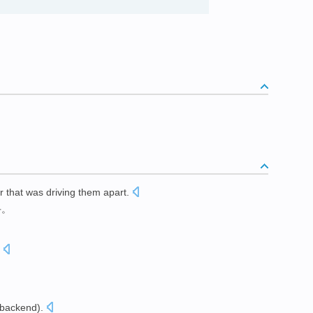
 that was driving
them
apart
.
手
。
backend
).