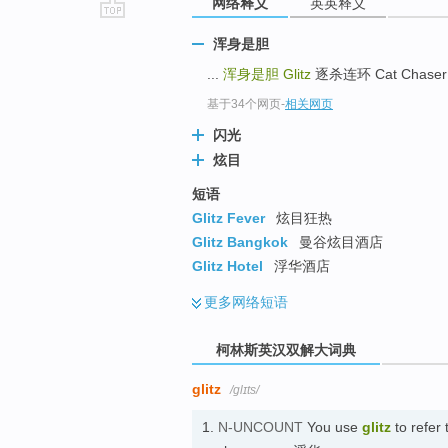
网络释义
英英释义
go
浑身是胆
top
...
浑身是胆
Glitz
逐杀连环 Cat Chaser 
基于34个网页
-
相关网页
闪光
炫目
短语
Glitz Fever
炫目狂热
Glitz Bangkok
曼谷炫目酒店
Glitz Hotel
浮华酒店
更多
网络短语
柯林斯英汉双解大词典
glitz
/ɡlɪts/
1.
N-UNCOUNT
You use
glitz
to refer 