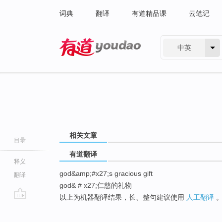
词典
翻译
有道精品课
云笔记
中英
有道 - 网易旗下搜索
相关文章
目录
有道翻译
释义
god&amp;#x27;s gracious gift
翻译
god& # x27;仁慈的礼物
以上为机器翻译结果，长、整句建议使用
人工翻译
go
top