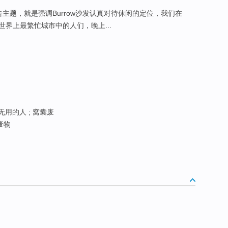
告主题，就是强调Burrow沙发认真对待休闲的定位，我们在
界上最繁忙城市中的人们，晚上...
 无用的人 ; 窝囊废
废物