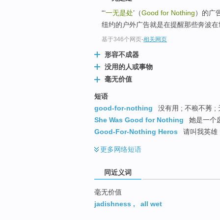
top
“‘
一无是处
’（
Good for Nothing
）的广
纽约的户外广告就是在提醒那些奔波在世
基于346个网页
-
相关网页
形容不成器
没用的人或事物
毫无价值
短语
good-for-nothing
没有用 ; 不稂不莠 ;
She Was Good for Nothing
她是一个
Good-For-Nothing Heros
请叫我英雄
更多
网络短语
同近义词
毫无价值
jadishness
,
all wet