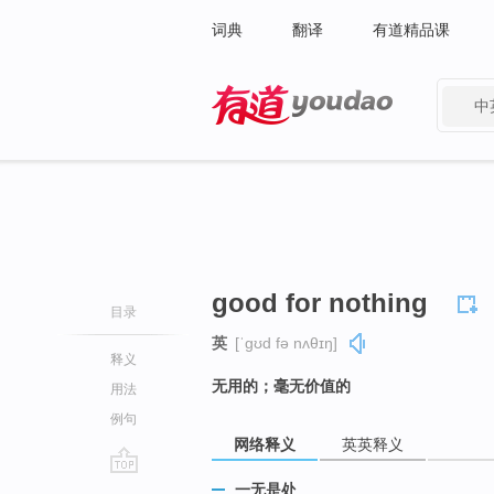
词典
翻译
有道精品课
中
有道 - 网易旗下搜索
good for nothing
目录
英
[ˈɡʊd fə nʌθɪŋ]
释义
无用的；毫无价值的
用法
例句
网络释义
英英释义
go
一无是处