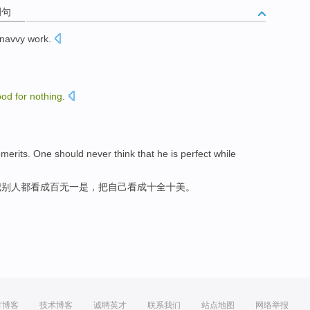
例句
navvy work.
ood
for
nothing
.
。
merits
. One should
never
think that
he
is
perfect
while
把
别人
都看成百无一是，把
自己
看成
十全
十美。
方博客
技术博客
诚聘英才
联系我们
站点地图
网络举报