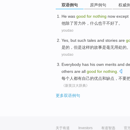
双语例句
原声例句
权威
He
was
good
for
nothing
now
except
他
除了
苦力外，
什么也
干不好了
。
youdao
Yes
,
but
such
tales and
stories
are
g
是的
，
但是
这样
的
故事
是
毫无用处
的
youdao
Everybody
has
his
own
merits
and
de
others
are all
good
for
nothing
.
每个人都
有
自己
的
优点
和
缺点
，
不要
《新英汉大辞典》
更多双语例句
关于有道
Investors
有道智选
官