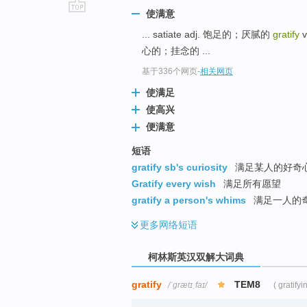
使满意
go
... satiate adj. 饱足的；厌腻的
gratify
v
top
心的；挂念的 ...
基于336个网页
-
相关网页
使满足
使高兴
便满意
短语
gratify sb's curiosity
满足某人的好奇
Gratify every wish
满足所有愿望
gratify a person's whims
满足一人的
更多
网络短语
柯林斯英汉双解大词典
gratify
TEM8
/ˈɡrætɪˌfaɪ/
( gratifyi