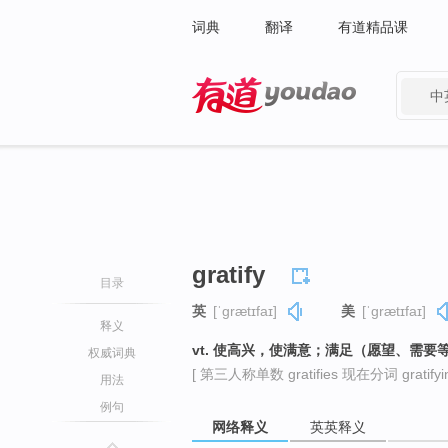
词典
翻译
有道精品课
中
有道 - 网易旗下搜索
gratify
目录
英
[ˈɡrætɪfaɪ]
美
[ˈɡrætɪfaɪ]
释义
vt. 使高兴，使满意；满足（愿望、需要
权威词典
[ 第三人称单数 gratifies 现在分词 gratifyin
用法
例句
网络释义
英英释义