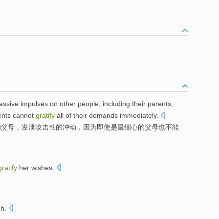
essive
impulses
on
other people
,
including
their
parents
,
ents
cannot
gratify
all
of
their
demands immediately.
的
父母
，
发泄
攻击性的
冲动
，
因为
即使是
最
细心
的父母
也不能
gratify
her
wishes
.
ch
.