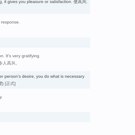
, it gives you pleasure or satisfaction. 使高兴;
s response.
。
 It's very gratifying.
令人高兴。
r person's desire, you do what is necessary
愿望)
[正式]
y.