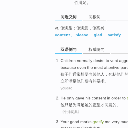
…性满足。
同近义词
同根词
vt. 使满足；使满意，使高兴
content
,
please
,
glad
,
satisfy
双语例句
权威例句
Children
normally
desire
to
vent
aggr
because
even
the most
attentive
par
孩子们
通常
想
要向
其他人
，
包括
他们
立即满足
他们
所有
的要求。
youdao
He
only
gave his
consent
in order
to
他
只是
为
满足
她
的
愿望
才同意
的。
《牛津词典》
Your
good marks
gratify
me
very mu