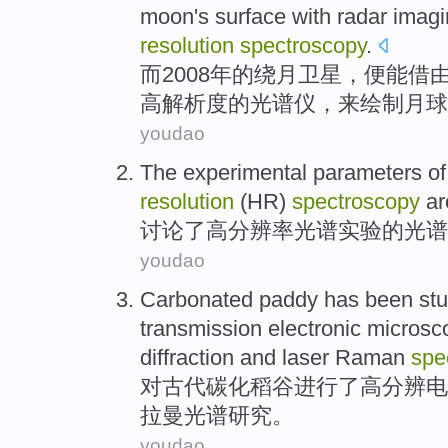
moon's
surface
with
radar
imagi
resolution
spectroscopy
.
而
2008年的
绕月
卫星
，便
能
借
高解析度
的
光谱仪
，
来绘制
月球
youdao
The
experimental
parameters
of
resolution
(HR)
spectroscopy
a
讨论了
高
分辨率
光谱
实验
的
光谱
youdao
Carbonated
paddy
has been
st
transmission
electronic
microsc
diffraction
and
laser
Raman
spe
对古代碳化
稻谷
进行
了
高
分辨
电
拉曼
光谱研究。
youdao