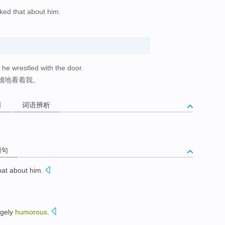
ked that about him.
he wrestled with the door.
稽地看着我。
词
词语辨析
例句
hat
about
him
.
gely
humorous
.
。