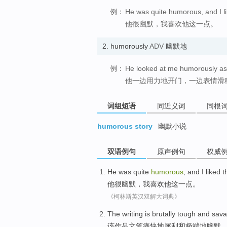
例：
He was quite humorous, and I li
他很幽默，我喜欢他这一点。
2.
humorously
ADV
幽默地
例：
He looked at me humorously as 
他一边用力地开门，一边表情滑
词组短语
同近义词
同根
humorous story
幽默小说
双语例句
原声例句
权威
He
was quite
humorous
, and
I
liked
t
他
很
幽默
，
我
喜欢
他
这
一点
。
《柯林斯英汉双解大词典》
The
writing
is brutally tough
and
sava
该
作品文笔
痛快地犀利
和
极端地
幽默