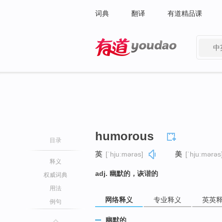
词典
翻译
有道精品课
中
有道 - 网易旗下搜索
humorous
目录
英
[ˈhjuːmərəs]
美
[ˈhjuːmərəs
释义
adj. 幽默的，诙谐的
权威词典
用法
网络释义
专业释义
英英
例句
幽默的