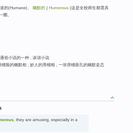
的(Humane)、
幽默的
(
Humorous
)这是全校师生都需具
一圈。
; 通俗小说的一种 ; 诙谐小说
稽脸的幽默相 ; 妙人的滑稽相 ; 一张滑稽面孔的幽默姿态
4
morous
, they are amusing, especially in a