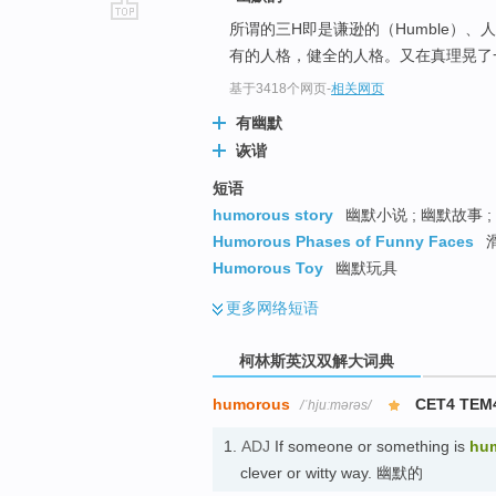
所谓的三H即是谦逊的（Humble）、人道
go
有的人格，健全的人格。又在真理晃了
top
基于3418个网页
-
相关网页
有幽默
诙谐
短语
humorous story
幽默小说 ; 幽默故事 
Humorous Phases of Funny Faces
滑
Humorous Toy
幽默玩具
更多
网络短语
柯林斯英汉双解大词典
humorous
CET4 TEM
/ˈhjuːmərəs/
1.
ADJ
If someone or something is
hu
clever or witty way. 幽默的