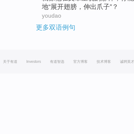
地
“展开
翅膀
，
伸出
爪子”？
youdao
更多双语例句
关于有道
Investors
有道智选
官方博客
技术博客
诚聘英