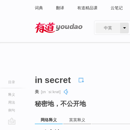
词典
翻译
有道精品课
云笔记
中英
有道 - 网易旗下搜索
in secret
目录
美
[ɪn ˈsiːkrət]
释义
秘密地，不公开地
用法
例句
网络释义
英英释义
go