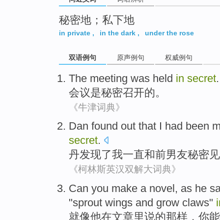
秘密地；私下地
in private
,
in the dark
,
under the rose
双语例句
原声例句
权威例句
The meeting
was
held
in
secret
.
会议
是
秘密
召开
的。
《牛津词典》
Dan
found out that
I
had been
m
secret
.
丹
发现
了
我
一直
和前
男友
秘密
见
《柯林斯英汉双解大词典》
Can
you
make
a
novel
,
as
he
s
"
sprout wings
and
grow claws
"
就像
他
在
文章
里
说
的
那样
，
你
能