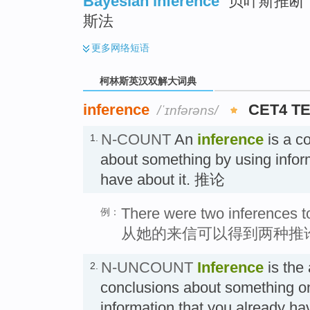
Bayesian inference
贝叶斯推断 ;
斯法
更多
网络短语
柯林斯英汉双解大词典
inference
CET4 T
/ˈɪnfərəns/
N-COUNT
An
inference
is a c
1.
about something by using infor
have about it. 推论
There were two inferences to
例：
从她的来信可以得到两种推
N-UNCOUNT
Inference
is the 
2.
conclusions about something on
information that you already 