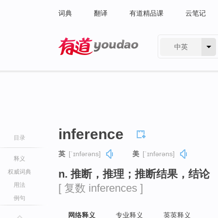
词典
翻译
有道精品课
云笔记
中英
有道 - 网易旗下搜索
inference
目录
英
[ˈɪnfərəns]
美
[ˈɪnfərəns]
释义
n. 推断，推理；推断结果，结论
权威词典
用法
[ 复数 inferences ]
例句
网络释义
专业释义
英英释义