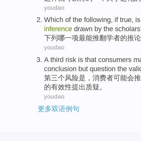
youdao
Which
of
the following
, if true,
i
inference
drawn by
the
scholars
下列
哪
一项
最
能
推翻
学者
的
推论
youdao
A third
risk
is
that
consumers
m
conclusion
but
question
the
vali
第三
个
风险
是
，
消费者
可能会
推
的
有效性提出
质疑
。
youdao
更多双语例句