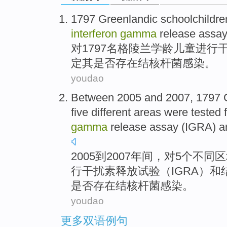
1797
Greenlandic
schoolchildre
interferon
gamma
release
assa
对1797
名格陵兰
学龄
儿童
进行
定其是否存在结核杆菌感染。
youdao
Between 2005 and 2007, 1797
five
different
areas
were
tested 
gamma
release
assay
(
IGRA
)
a
2005到2007年间，
对
5个
不同
区
行
干扰素
释放
试验
（
IGRA
）
和
是否存在结核杆菌感染。
youdao
更多双语例句