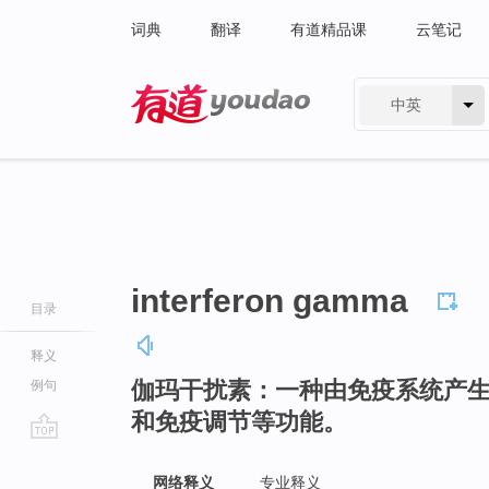
词典
翻译
有道精品课
云笔记
中英
有道 - 网易旗下搜索
interferon gamma
目录
释义
伽玛干扰素：一种由免疫系统产
例句
和免疫调节等功能。
go
top
网络释义
专业释义