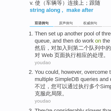
v. 使（车辆等）连接上；跟随
string along
,
make after
双语例句
原声例句
权威例句
Then
set up
another
pool
of
thr
queue
, and
then
do work
on
th
然后
，
对
加入
到
第二
个
队列中的
对
Web
页面执行相应的处理。
youdao
You
could
,
however
,
overcome
multiple
SimpleDB queries
and 
不过
，
您
可以
通过
执行
多个
Sim
克服
此
局限
。
youdao
They
're considerably
slower
tha