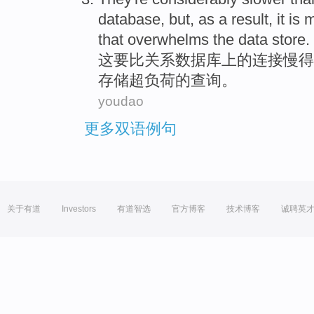
database
, but, as a
result
,
it is
that overwhelms
the
data
store
.
这
要
比
关系
数据库
上
的
连接
慢得
存储超负荷
的
查询
。
youdao
更多双语例句
关于有道
Investors
有道智选
官方博客
技术博客
诚聘英