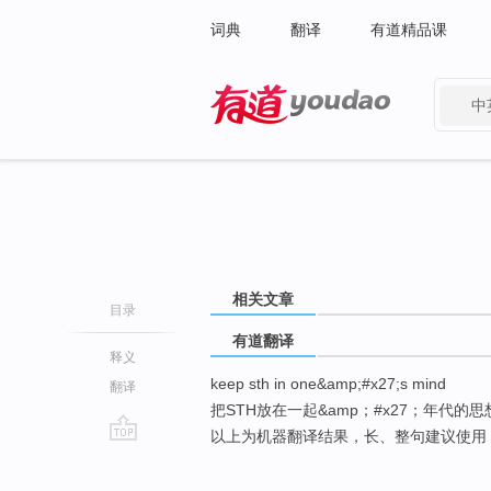
词典
翻译
有道精品课
中
有道 - 网易旗下搜索
相关文章
目录
有道翻译
释义
keep sth in one&amp;#x27;s mind
翻译
把STH放在一起&amp；#x27；年代的思
以上为机器翻译结果，长、整句建议使用
go
top