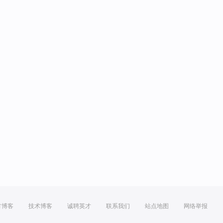
方博客
技术博客
诚聘英才
联系我们
站点地图
网络举报