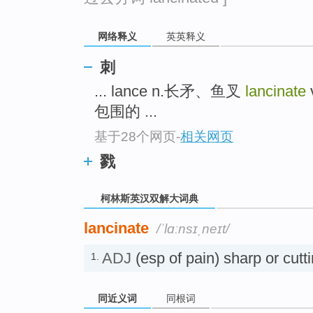
go
top
网络释义
英英释义
刺
... lance n.长矛、鱼叉
lancinate
包围的 ...
基于28个网页
-
相关网页
戮
柯林斯英汉双解大词典
lancinate
/ˈlɑːnsɪˌneɪt/
ADJ
(esp of pain) sharp or
1.
同近义词
同根词