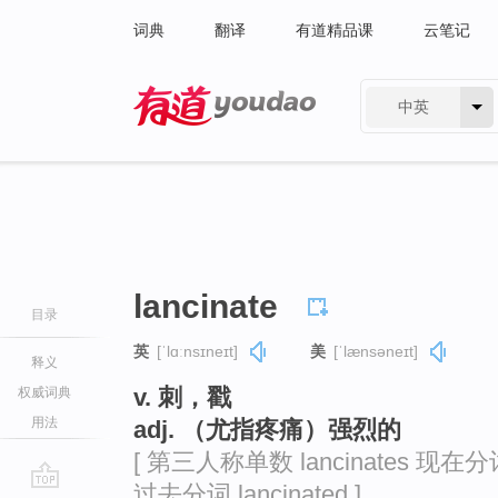
词典
翻译
有道精品课
云笔记
中英
有道 - 网易旗下搜索
lancinate
目录
英
[ˈlɑːnsɪneɪt]
美
[ˈlænsəneɪt]
释义
v. 刺，戳
权威词典
用法
adj. （尤指疼痛）强烈的
[ 第三人称单数 lancinates 现在分词 l
过去分词 lancinated ]