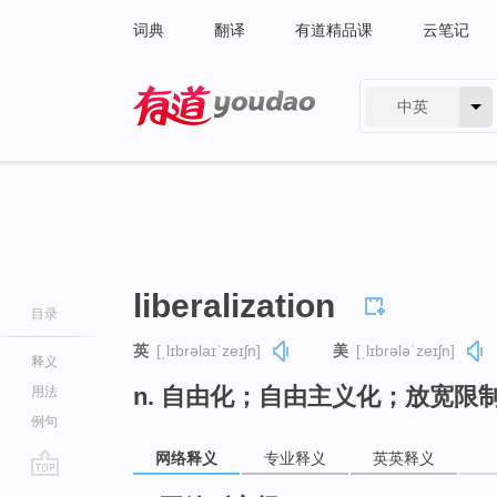
词典
翻译
有道精品课
云笔记
中英
有道 - 网易旗下搜索
liberalization
目录
英
[ˌlɪbrəlaɪˈzeɪʃn]
美
[ˌlɪbrələˈzeɪʃn]
释义
n. 自由化；自由主义化；放宽限
用法
例句
网络释义
专业释义
英英释义
go