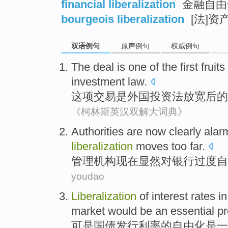
financial liberalization
金融自由
bourgeois liberalization
[法]资
双语例句
原声例句
权威例句
The deal
is
one
of
the
first
fruits
investment law
.
这项
交易
是
外国
投资法
放宽
后
的
《柯林斯英汉双解大词典》
Authorities
are now
clearly
alar
liberalization
moves too far.
管理机构
现在
显然
对
银行
过度自
youdao
Liberalization
of
interest rates
in
market would
be
an
essential
pr
可是
国债
发行
利率
的
自由化
是
一