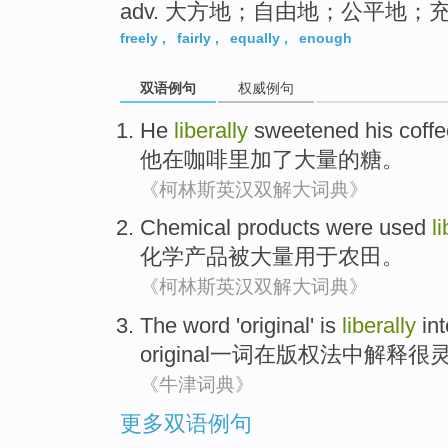
adv. 大方地；自由地；公平地；
freely
,
fairly
,
equally
,
enough
双语例句
权威例句
He
liberally
sweetened
his
coff
他
在
咖啡
里加
了大量的糖。
《柯林斯英汉双解大词典》
Chemical
products
were
used
l
化学
产品
被
大量
用于
农田
。
《柯林斯英汉双解大词典》
The
word
'original'
is
liberally
in
original一
词
在
版权法中
解释
很
《牛津词典》
更多双语例句