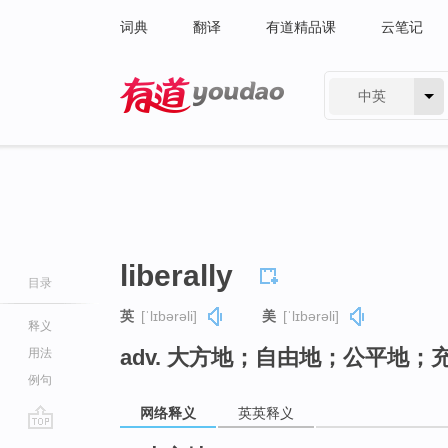
词典
翻译
有道精品课
云笔记
中英
有道 - 网易旗下搜索
liberally
目录
英
[ˈlɪbərəli]
美
[ˈlɪbərəli]
释义
adv. 大方地；自由地；公平地
用法
例句
网络释义
英英释义
go