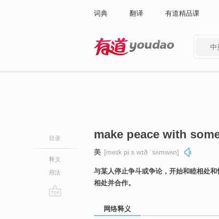
词典
翻译
有道精品课
中
有道 - 网易旗下搜索
make peace with som
目录
美
[meɪk piːs wɪð ˈsʌmwʌn]
释义
与某人停止争斗或争论，开始和睦相处和
用法
相处并合作。
go
网络释义
top