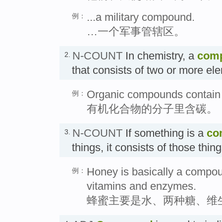
...a military compound.
例：
…一个军事管辖区。
N-COUNT
In chemistry, a
com
2.
that consists of two or more 
Organic compounds contain c
例：
有机化合物的分子里含碳。
N-COUNT
If something is a
co
3.
things, it consists of those t
Honey is basically a compoun
例：
vitamins and enzymes.
蜂蜜主要是水、两种糖、维