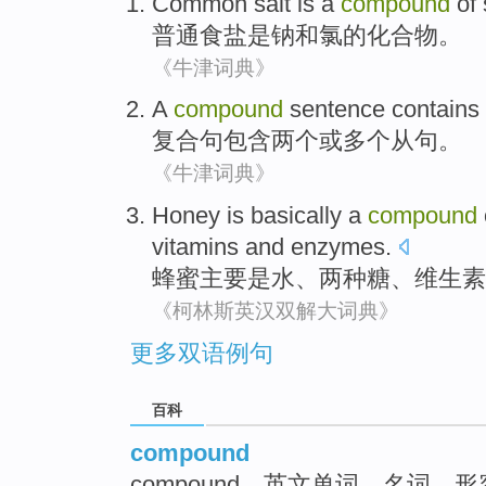
Common
salt
is
a
compound
of
普通
食盐
是
钠
和
氯
的
化合物
。
《牛津词典》
A
compound
sentence
contains
复合
句
包含
两个
或
多个
从句
。
《牛津词典》
Honey
is
basically
a
compound
vitamins
and
enzymes
.
蜂蜜
主要
是
水
、
两
种
糖
、
维生素
《柯林斯英汉双解大词典》
更多双语例句
百科
compound
compound，英文单词，名词、