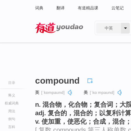
词典
翻译
有道精品课
云笔记
中英
有道 - 网易旗下搜索
compound
目录
英
[ˈkɒmpaʊnd]
美
[ˈkɑːmpaʊnd]
释义
n. 混合物，化合物；复合词；大
权威词典
用法
adj. 复合的，混合的；以复利计
例句
v. 使加重，使恶化；合成，混
百科
[ 复数 compounds 第三人称单数 