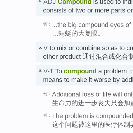
ADJ
Compound
is used to ind
4.
consists of two or more parts
...the big compound eyes of 
例：
…蜻蜓的大复眼。
V
to mix or combine so as to c
5.
other product 通过混合或化合
V-T
To
compound
a problem, di
6.
means to make it worse by add
Additional loss of life will 
例：
生命力的进一步丧失只会加
The problem is compounded 
例：
这个问题被这里的医疗体制