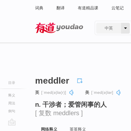
词典
翻译
有道精品课
云笔记
中英
有道 - 网易旗下搜索
meddler
目录
英
[ˈmed(ə)lə(r)]
美
[ˈmed(ə)lər]
释义
n. 干涉者；爱管闲事的人
用法
例句
[ 复数 meddlers ]
go
网络释义
英英释义