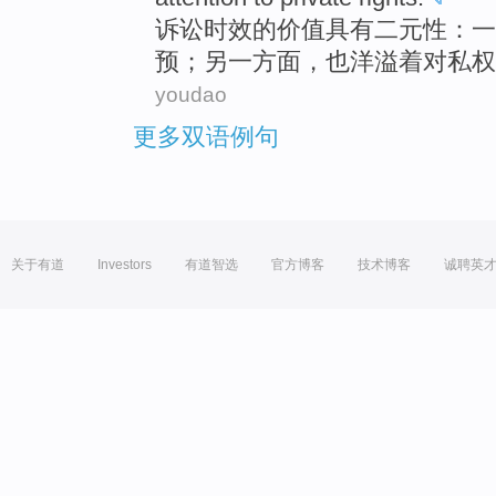
诉讼时效
的
价值
具有
二元性
：一
预；另一方面，
也
洋溢着
对
私权
youdao
更多双语例句
关于有道
Investors
有道智选
官方博客
技术博客
诚聘英