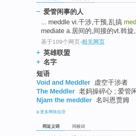
top
爱管闲事的人
... meddle vi.干涉,干预,乱搞
med
mediate a.居间的,间接的vt.斡旋,
基于109个网页
-
相关网页
英雄联盟
名字
短语
Void and Meddler
虚空干涉者
The Meddler
老妈操碎心 ; 爱管
Njam the meddler
名叫恩贾姆
更多
网络短语
同近义词
同根词