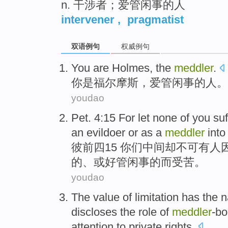
n. 干涉者；爱管闲事的人
intervener
,
pragmatist
双语例句
权威例句
You
are
Holmes
, the
meddler
.
你
是
福尔摩斯
，爱
管闲事
的人。
youdao
Pet. 4:15 For let none
of
you
suf
an
evildoer
or as
a
meddler
into 
彼前四15 你们中间却不可有人
的、或
好
管闲事的而受苦。
youdao
The
value
of
limitation
has
the n
discloses the role of
meddler
-bo
attention
to
private
rights
.