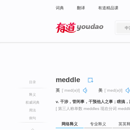
词典
翻译
有道精品课
中
有道 - 网易旗下搜索
meddle
目录
英
[ˈmed(ə)l]
美
[ˈmed(ə)l]
释义
v. 干涉，管闲事，干预他人之事；瞎搞，
权威词典
[ 第三人称单数 meddles 现在分词 meddli
用法
例句
网络释义
专业释义
英英