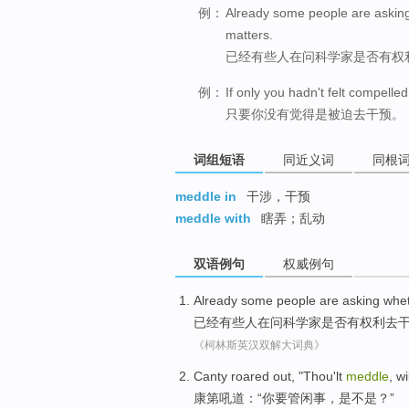
例：
Already some people are asking 
matters.
已经有些人在问科学家是否有权
例：
If only you hadn't felt compelle
只要你没有觉得是被迫去干预。
词组短语
同近义词
同根
meddle in
干涉，干预
meddle with
瞎弄；乱动
双语例句
权威例句
Already
some
people
are
asking
whe
已经
有些
人
在
问
科学家
是否
有
权利
去
《柯林斯英汉双解大词典》
Canty
roared out
, "
Thou
'lt
meddle
, w
康第
吼
道：“
你
要管闲事
，是不是？”