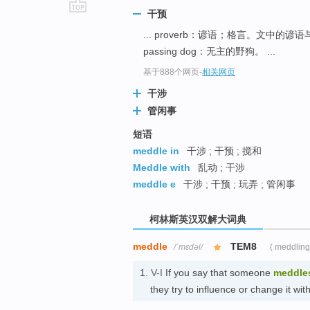
干预
go
... proverb：谚语；格言。文中
top
passing dog：无主的野狗。 ...
基于888个网页
-
相关网页
干涉
管闲事
短语
meddle in
干涉 ; 干预 ; 搅和
Meddle with
乱动 ; 干涉
meddle e
干涉 ; 干预 ; 玩弄 ; 管闲事
柯林斯英汉双解大词典
meddle
TEM8
/ˈmɛdəl/
( meddling
1.
V-I
If you say that someone
meddle
they try to influence or change it 