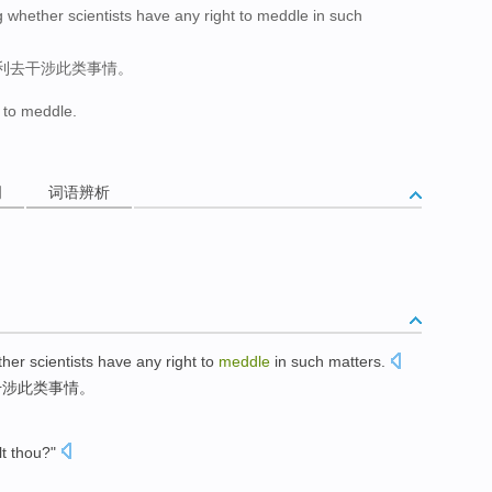
whether scientists have any right to meddle in such
利去干涉此类事情。
d to meddle.
词
词语辨析
ther
scientists
have any
right
to
meddle
in
such
matters
.
干涉
此类
事情
。
ilt thou?"