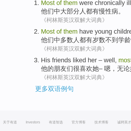
Most
of
them
were
chronically ill
他们
中
大部分
人都
有
慢性病
。
《柯林斯英汉双解大词典》
Most
of
them
have
young
childr
他们
中
多数
人都有
岁数不到
学龄
《柯林斯英汉双解大词典》
His
friends
liked
her
–
well
,
mos
他
的
朋友们
很喜欢
她
–
嗯
，
无论
《柯林斯英汉双解大词典》
更多双语例句
关于有道
Investors
有道智选
官方博客
技术博客
诚聘英