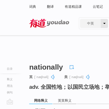
词典
翻译
有道精品课
云笔记
中英
有道 - 网易旗下搜索
nationally
目录
英
[ˈnæʃnəli]
美
[ˈnæʃnəli]
释义
adv. 全国性地；以国民立场地；
用法
例句
网络释义
英英释义
go