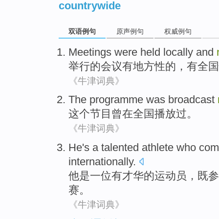
countrywide
双语例句
原声例句
权威例句
Meetings
were
held
locally
and
举行
的
会议
有
地方性
的，
有全国
《牛津词典》
The
programme
was
broadcast
这个
节目
曾
在
全国
播放
过。
《牛津词典》
He
's
a
talented
athlete
who
com
internationally
.
他
是
一位
有才华
的
运动员
，既
参
赛。
《牛津词典》