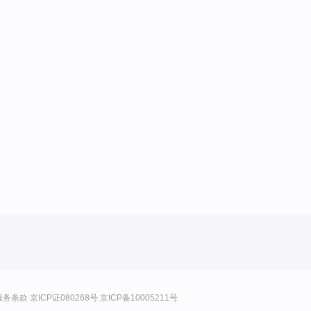
服务条款
京ICP证080268号
京ICP备10005211号