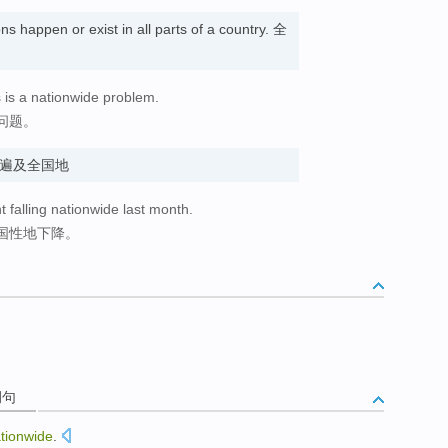
ions happen or exist in all parts of a country. 全
 is a nationwide problem.
问题。
rb. 遍及全国地
falling nationwide last month.
国性地下降。
例句
tionwide
.