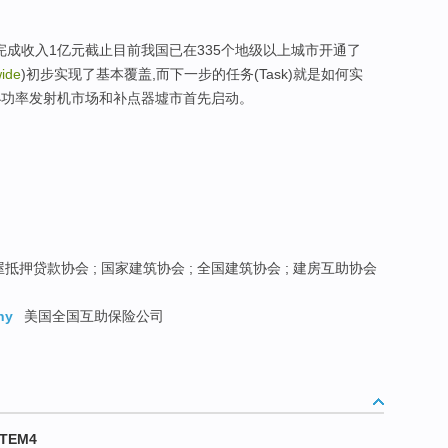
012完成收入1亿元截止目前我国已在335个地级以上城市开通了
ide
)初步实现了基本覆盖,而下一步的任务(Task)就是如何实
小功率发射机市场和补点器墟市首先启动。
抵押贷款协会 ; 国家建筑协会 ; 全国建筑协会 ; 建房互助协会
ny
美国全国互助保险公司
 TEM4