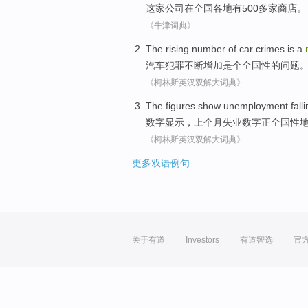
这家
公司在全国各地
有
500
多家商店
。
《牛津词典》
The
rising
number
of
car
crimes
is a
汽车
犯罪
不断
增加
是个
全国性
的
问题
《柯林斯英汉双解大词典》
The figures
show
unemployment
fall
数字
显示
，
上个月
失业数字
正
全国性
《柯林斯英汉双解大词典》
更多双语例句
关于有道
Investors
有道智选
官