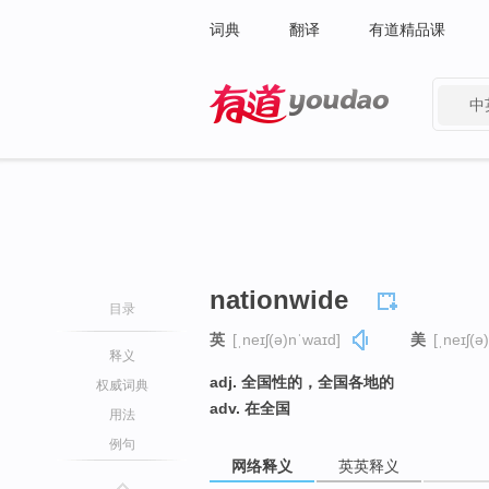
词典
翻译
有道精品课
中
有道 - 网易旗下搜索
nationwide
目录
英
[ˌneɪʃ(ə)nˈwaɪd]
美
[ˌneɪʃ(ə
释义
adj. 全国性的，全国各地的
权威词典
adv. 在全国
用法
例句
网络释义
英英释义