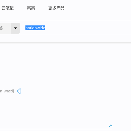
云笔记
惠惠
更多产品
英
)nˈwaɪd]