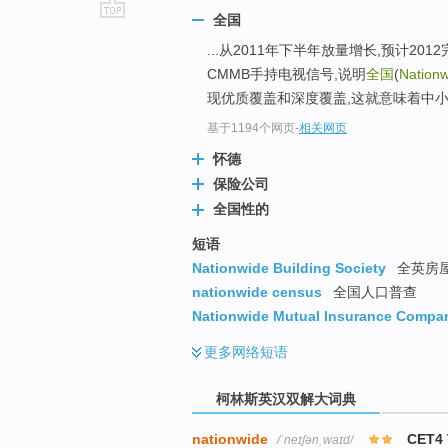
全国
go
...从2011年下半年放量增长,预计2
top
CMMB手持电视信号,说明
全国
(
Nationw
现优质覆盖和深度覆盖,这就意味着中
基于1194个网页
-
相关网页
怀德
保险公司
全国性的
短语
Nationwide Building Society
全英房屋
nationwide census
全国人口普查
Nationwide Mutual Insurance Compa
更多
网络短语
柯林斯英汉双解大词典
nationwide
CET4
/ˈneɪʃənˌwaɪd/