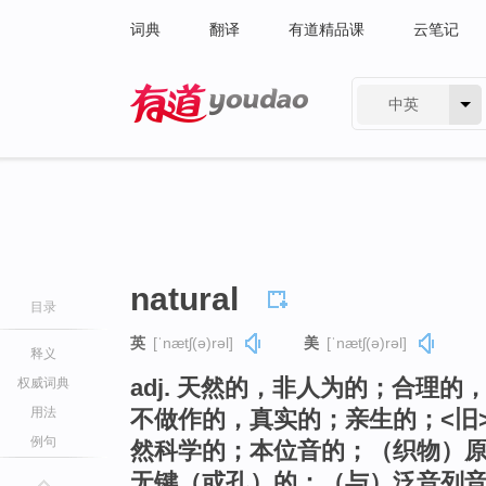
词典
翻译
有道精品课
云笔记
中英
有道 - 网易旗下搜索
natural
目录
英
[ˈnætʃ(ə)rəl]
美
[ˈnætʃ(ə)rəl]
释义
adj. 天然的，非人为的；合理
权威词典
用法
不做作的，真实的；亲生的；<旧
例句
然科学的；本位音的；（织物）
无键（或孔）的；（与）泛音列