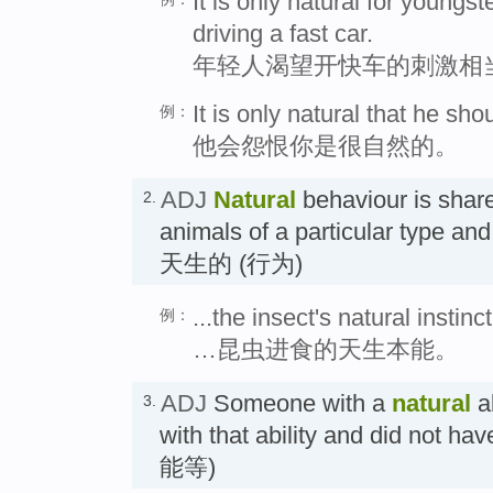
It is only natural for youngs
driving a fast car.
年轻人渴望开快车的刺激相
It is only natural that he sho
例：
他会怨恨你是很自然的。
ADJ
Natural
behaviour is shared
2.
animals of a particular type an
天生的 (行为)
...the insect's natural instinc
例：
…昆虫进食的天生本能。
ADJ
Someone with a
natural
ab
3.
with that ability and did not h
能等)