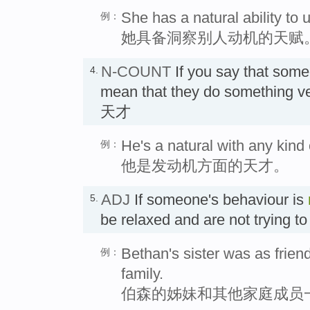
She has a natural ability to 
例：
她具备洞察别人动机的天赋
N-COUNT
If you say that som
4.
mean that they do something ver
天才
He's a natural with any kind 
例：
他是发动机方面的天才。
ADJ
If someone's behaviour is
5.
be relaxed and are not trying 
Bethan's sister was as friend
例：
family.
伯森的姊妹和其他家庭成员