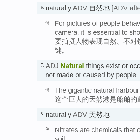
naturally
ADV
自然地
[ADV afte
6.
For pictures of people behavi
例：
camera, it is essential to sh
要拍摄人物表现自然、不对
键。
ADJ
Natural
things exist or oc
7.
not made or caused by peop
The gigantic natural harbour
例：
这个巨大的天然港是船舶的
naturally
ADV
天然地
8.
Nitrates are chemicals that o
例：
soil.