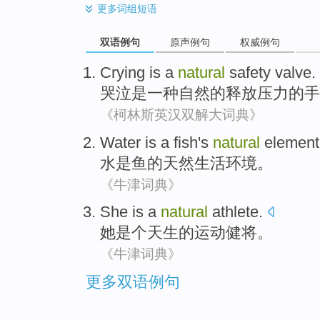
更多
词组短语
双语例句
原声例句
权威例句
Crying
is
a
natural
safety valve.
哭泣
是
一种
自然
的释放压力的手
《柯林斯英汉双解大词典》
Water
is a
fish
's
natural
element
水
是
鱼
的
天然生活
环境
。
《牛津词典》
She
is a
natural
athlete
.
她
是个
天生
的
运动健将
。
《牛津词典》
更多双语例句