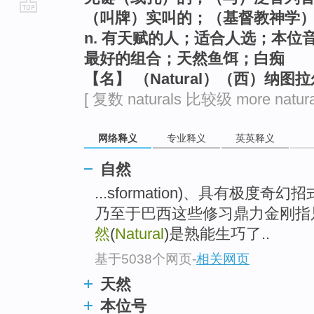
（叫牌）实叫的；（基督教神学
go
n. 有天赋的人；适合人选；本
top
最好的组合；天然鱼饵；白痴
【名】 （Natural）（西）纳图
[ 复数 naturals 比较级 more natura
网络释义
专业释义
英英释义
自然
...sformation)、具有极
乃至于巴西这些修习鼎力金刚指
然
(
Natural
)是熟能生巧了..
基于5038个网页
-
相关网页
天然
本位号