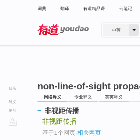
词典
翻译
有道精品课
云笔记
中英
有道 - 网易旗下搜索
non-line-of-sight prop
目录
网络释义
专业释义
英英释义
释义
非视距传播
例句
非视距传播
go
基于1个网页
-
相关网页
top