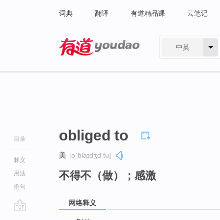
词典
翻译
有道精品课
云笔记
中英
有道 - 网易旗下搜索
obliged to
目录
美
[əˈblaɪdʒd tu]
释义
不得不（做）；感激
用法
例句
网络释义
go