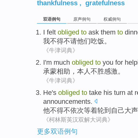
thankfulness
,
gratefulness
双语例句
原声例句
权威例句
I
felt
obliged
to
ask
them
to
dinn
我
不得不
请
他们
吃饭
。
《牛津词典》
I'm
much
obliged
to
you for help
承蒙相助，本人
不胜
感激。
《牛津词典》
He
's
obliged
to
take
his
turn
at 
announcements
.
他
不得不
依次
等着轮到
自己
大声
《柯林斯英汉双解大词典》
更多双语例句