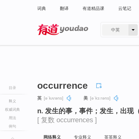
词典
翻译
有道精品课
云笔记
中英
有道 - 网易旗下搜索
occurrence
目录
英
[əˈkʌrəns]
美
[əˈkɜːrəns]
释义
n. 发生的事，事件；发生，出
权威词典
用法
[ 复数 occurrences ]
例句
网络释义
专业释义
英英释义