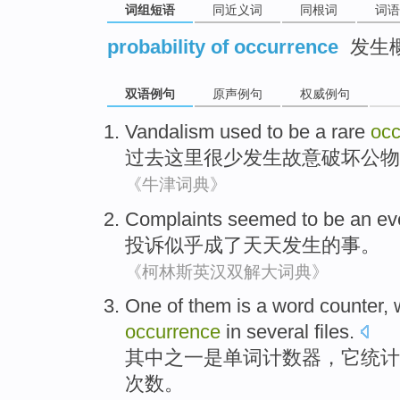
词组短语
同近义词
同根词
词语
probability of occurrence
发生
双语例句
原声例句
权威例句
Vandalism
used to be a
rare
occ
过去
这里
很少
发生
故意
破坏公物
《牛津词典》
Complaints
seemed to
be an
ev
投诉
似乎
成了
天天
发生
的事。
《柯林斯英汉双解大词典》
One
of them
is
a
word
counter
,
occurrence
in
several
files
.
其中
之一
是
单词
计数器
，
它
统计
次数。