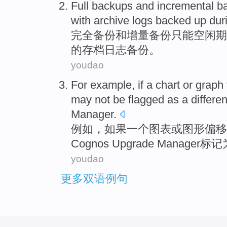
Full
backups
and
incremental
b
with
archive
logs
backed
up
dur
完全
备份
和
增量
备份
只能
空闲
期
的
存档
日志
备份
。
youdao
For example
,
if
a
chart
or
graph
may not be
flagged
as
a
differe
Manager
.
例如
，
如果
一个
图表
或
图形
偏移
Cognos
Upgrade
Manager
标记
youdao
更多双语例句