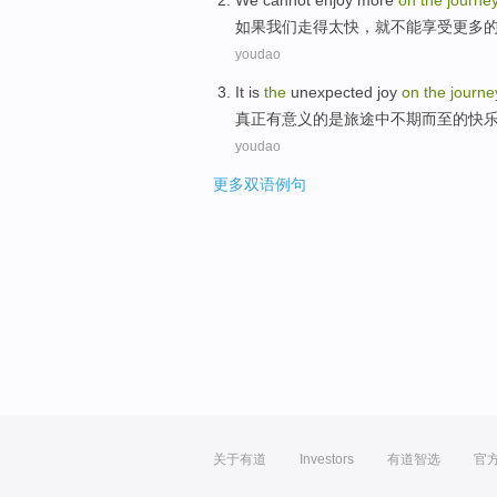
W
e cannot enjoy more
on
the
journe
如
果我们走得太快，就不能享受更多
youdao
I
t is
the
unexpected joy
on
the
journe
真
正有意义的是旅途中不期而至的快
youdao
更多双语例句
关于有道
Investors
有道智选
官