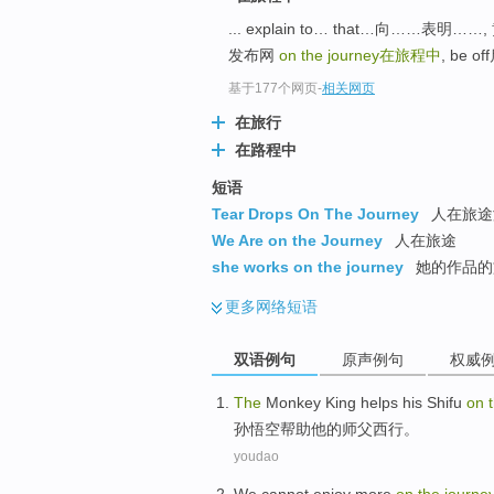
... explain to… that…向……表
发布网
on the journey
在旅程中
, be of
基于177个网页
-
相关网页
在旅行
在路程中
短语
Tear Drops On The Journey
人在旅途
We Are on the Journey
人在旅途
she works on the journey
她的作品的旅
更多
网络短语
双语例句
原声例句
权威
T
he
Monkey King helps his Shifu
on
孙
悟空帮助他的师父西行。
youdao