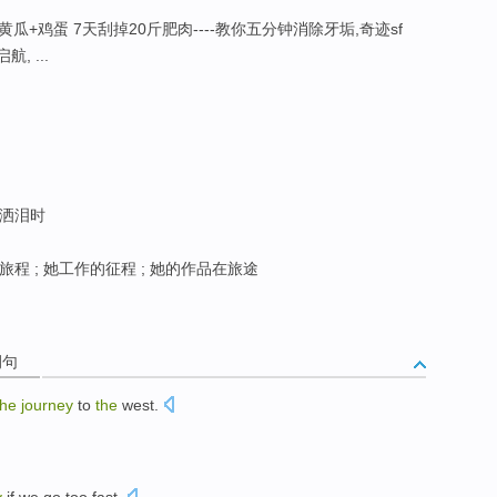
明……, 黄瓜+鸡蛋 7天刮掉20斤肥肉----教你五分钟消除牙垢,奇迹sf
f启航, ...
洒泪时
程 ; 她工作的征程 ; 她的作品在旅途
例句
the
journey
to
the
west.