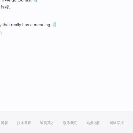
y
if we go too fast.
的旅程。
y
that really has a meaning.
乐。
方博客
技术博客
诚聘英才
联系我们
站点地图
网络举报