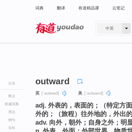
词典
翻译
有道精品课
云笔记
中英
有道 - 网易旗下搜索
outward
目录
英
[ˈaʊtwəd]
美
[ˈaʊtwərd]
释义
adj. 外表的，表面的；（特定
权威词典
用法
外的；（旅程）往外地的，外出
例句
adv. 向外，朝外；自身之外；明
百科
n. 外表，外面；外部世界，物质