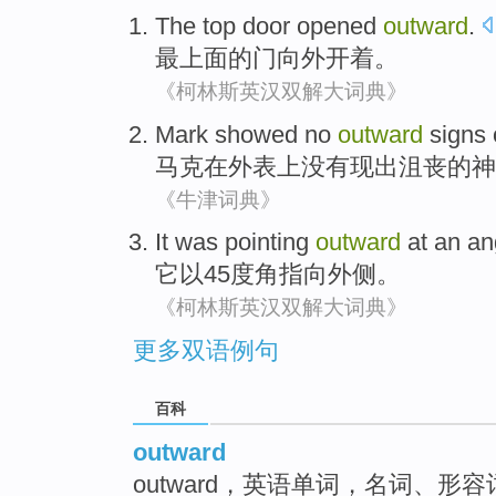
The top
door
opened
outward
.
最
上面的
门
向外
开
着。
《柯林斯英汉双解大词典》
Mark
showed
no
outward
signs
马克在
外表
上
没有
现出沮丧
的
神
《牛津词典》
It
was
pointing
outward
at
an
an
它
以
45
度
角
指向
外侧
。
《柯林斯英汉双解大词典》
更多双语例句
百科
outward
outward，英语单词，名词、形