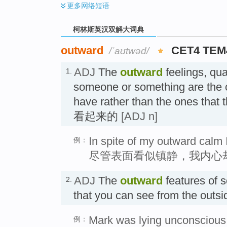
更多
网络短语
柯林斯英汉双解大词典
outward
CET4 TEM
/ˈaʊtwəd/
ADJ
The
outward
feelings, qual
1.
someone or something are the 
have rather than the ones that
看起来的
[ADJ n]
In spite of my outward calm
例：
尽管表面看似镇静，我内心
ADJ
The
outward
features of 
2.
that you can see from the ou
Mark was lying unconscious 
例：