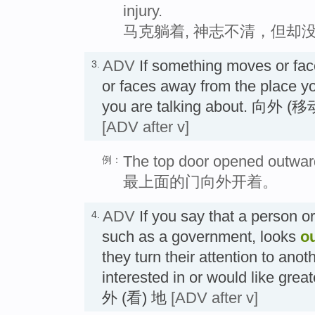
injury.
马克躺着, 神志不清，但却
ADV
If something moves or fa
3.
or faces away from the place yo
you are talking about. 向外 
[ADV after v]
The top door opened outwar
例：
最上面的门向外开着。
ADV
If you say that a person or
4.
such as a government, looks
o
they turn their attention to anot
interested in or would like grea
外 (看) 地
[ADV after v]