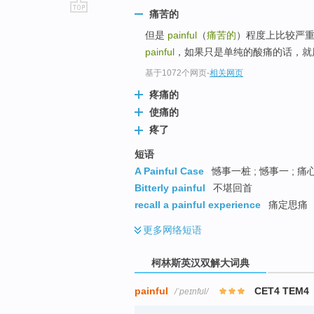
痛苦的
go
但是
painful
（
痛苦的
）程度上比较严重，
top
painful
，如果只是单纯的酸痛的话，就用 sor
基于1072个网页
-
相关网页
疼痛的
使痛的
疼了
短语
A Painful Case
憾事一桩 ; 憾事一 ; 痛
Bitterly painful
不堪回首
recall a painful experience
痛定思痛
更多
网络短语
柯林斯英汉双解大词典
painful
CET4 TEM4
/ˈpeɪnfʊl/