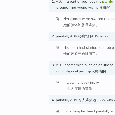
1.
ADJ
If a part of your body is
painful
is something wrong with it. 疼痛的
例：
Her glands were swollen and pai
她的腺体肿胀且疼痛。
2.
painfully
ADV
疼痛地
[ADV with v]
例：
His tooth had started to throb pa
他的牙又开始抽痛了。
3.
ADJ
If something such as an illness, 
lot of physical pain. 令人疼痛的
例：
...a painful back injury.
…令人疼痛的背伤。
4.
painfully
ADV
令人疼痛地
[ADV with 
例：
...cracking his head painfully a