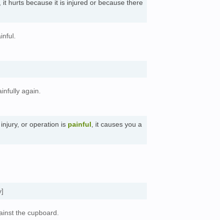
, it hurts because it is injured or because there
nful.
infully again.
injury, or operation is
painful
, it causes you a
v]
gainst the cupboard.