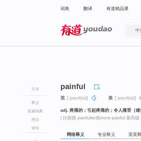
词典
翻译
有道精品课
中
有道 - 网易旗下搜索
painful
目录
英
[ˈpeɪnf(ə)l]
美
[ˈpeɪnf(ə)l]
释义
adj. 疼痛的；引起疼痛的；令人痛苦（
权威词典
[ 比较级 painfuller或more painful 最高级 pa
用法
例句
网络释义
专业释义
英英