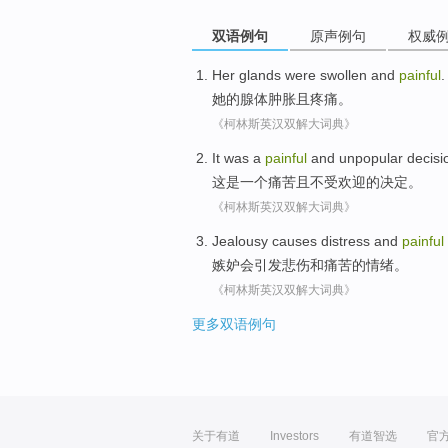
双语例句
原声例句
权威
Her
glands were
swollen
and
painful
.
她
的
腺体
肿胀
且
疼痛
。
《柯林斯英汉双解大词典》
It
was
a
painful
and
unpopular
decisi
这
是
一个
痛苦
且
不受欢迎
的
决定
。
《柯林斯英汉双解大词典》
Jealousy
causes
distress
and
painful
嫉妒
会引发
悲伤
和
痛苦的
情绪
。
《柯林斯英汉双解大词典》
更多双语例句
关于有道
Investors
有道智选
官