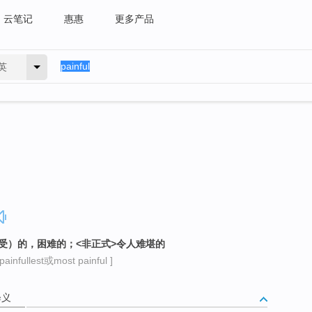
云笔记
惠惠
更多产品
英
难受）的，困难的；<非正式>令人难堪的
infullest或most painful ]
释义