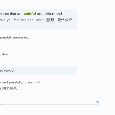
ences that are
painful
are difficult and
en make you feel sad and upset. (情形、记忆或经
 painful memories.
。
cracy.
V with v]
e had painfully broken off.
了的老关系。
词