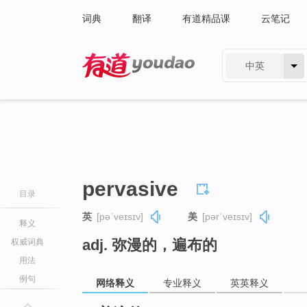
词典
翻译
有道精品课
云笔记
中英
有道 - 网易旗下搜索
pervasive
目录
英
[pəˈveɪsɪv]
美
[pərˈveɪsɪv]
释义
adj. 弥漫的，遍布的
权威词典
用法
例句
网络释义
专业释义
英英释义