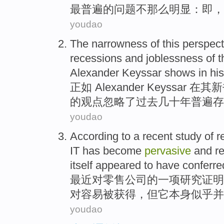
最
普遍
的
问题
不
那么
明显
：即，
youdao
The
narrowness
of
this
perspect
recessions
and
joblessness
of
t
Alexander Keyssar
shows
in
his
正如
Alexander
Keyssar
在
其
新
的
观点
忽略
了
过去
几十年
普遍
存
youdao
According
to
a
recent
study
of
r
IT
has
become
pervasive
and
re
itself
appeared to
have
conferre
最近
对
零售
公司
的
一
项
研究
证明
对
容易
被
获得
，
但它
本身
似乎
并
youdao