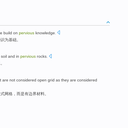
e
build
on
pervious
knowledge
.
知识为基础。
soil
and
in
pervious
rocks
.
水
。
t
are not
considered
open
grid
as
they
are considered
放式
网格
，
而是
有边界
材料
。