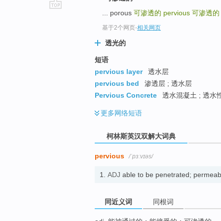
... porous
可渗透的
pervious
可渗透的
go
top
基于2个网页
-
相关网页
透光的
短语
pervious layer
透水层
pervious bed
渗透层 ; 透水层
Pervious Concrete
透水混凝土 ; 透水
更多
网络短语
柯林斯英汉双解大词典
pervious
/ˈpɜːvɪəs/
1.
ADJ
able to be penetrated; p
同近义词
同根词