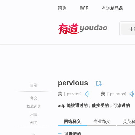
词典
翻译
有道精品课
中
有道 - 网易旗下搜索
pervious
目录
英
[ˈpɜːvɪəs]
美
[ˈpɜːrvɪəs]
释义
adj. 能被通过的；能接受的；可渗透的
权威词典
用法
网络释义
专业释义
英英
例句
可渗透的