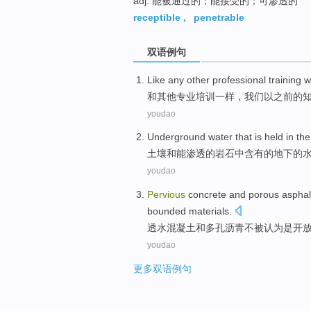
adj. 能被通过的；能接受的；可渗透的
receptible
,
penetrable
双语例句
Like
any other
professional
training
w
和
其他
专业
培训
一样，
我们
以
之前的
youdao
Underground
water
that is held
in the
土壤
和
能渗透
的
岩石
中
含有的
地下
的
youdao
Pervious
concrete
and
porous
asphal
bounded
materials
.
透水
混凝土
和
多孔
沥青
不
被认为是
开
youdao
更多双语例句