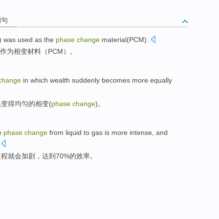
例句
) was used
as
the
phase
change
material
(
PCM
).
作为
相变
材料
（
PCM
）。
change
in which
wealth
suddenly
becomes more
equally
然
变得
均匀
的
相变
(
phase
change
)。
he
phase
change
from liquid to gas is
more
intense
, and
过程就
会加剧
，
达到
70%的
效率
。