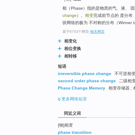
top
相（Phase）指的是物质的气、液、
change
）。
相变
完成前节点的 度分布
状网络的极为 不对称的分布（Winner takes
基于6743个网页
-
相关网页
相变化
相位变换
相转移
短语
irreversible phase change
不可逆相
second order phase change
二级相
Phase Change Memory
相变存储器 ; 
更多
网络短语
同近义词
[物]相变
phase transition