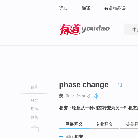
词典
翻译
有道精品课
中
有道 - 网易旗下搜索
phase change
目录
美
[feɪz tʃeɪndʒ]
释义
相变：物质从一种相态转变为另一种相态
用法
例句
网络释义
专业释义
英英
go
相变
[物]