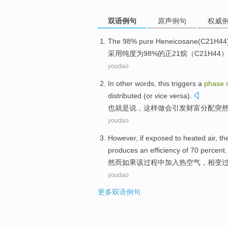
双语例句
原声例句
权威
The 98%
pure
Heneicosane(
C21H44
采用纯度为98%
的
正21烷（
C21H44
）
youdao
In other
words,
this
triggers
a
phase
distributed
(
or vice
versa
).
也
就是说，
这样
做会
引发
财富
分配
突
youdao
However
,
if
exposed
to heated
air
, t
produces an
efficiency
of
70 percent.
然而
如果
该过程中
加入
热
空气
，
相变
youdao
更多双语例句