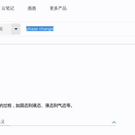
云笔记
惠惠
更多产品
英
的过程，如固态到液态、液态到气态等。
释义