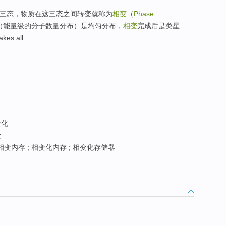
 固三态，物质在这三态之间转变就称为
相变
（
Phase
（能量级的分子数量分布）是均匀分布，
相变
完成后是类星
 all...
变化
变
相变内存 ; 相变化内存 ; 相变化存储器