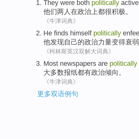
They
were
both
politically
active
他们
两人
在政治上都很
积极
。
《牛津词典》
He
finds
himself
politically
enfe
他
发现
自己
的
政治
力量变得衰弱
《柯林斯英汉双解大词典》
Most
newspapers
are
politically
大多数
报纸
都
有
政治
倾向。
《牛津词典》
更多双语例句