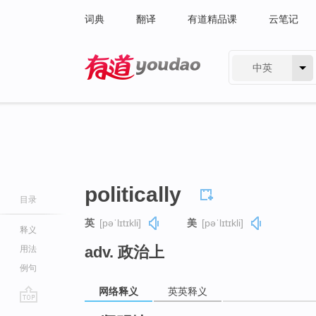
词典
翻译
有道精品课
云笔记
中英
有道 - 网易旗下搜索
politically
目录
英
[pəˈlɪtɪkli]
美
[pəˈlɪtɪkli]
释义
adv. 政治上
用法
例句
网络释义
英英释义
go