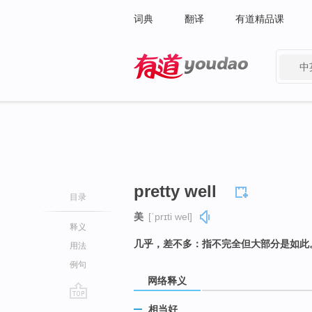
词典
翻译
有道精品课
中
有道 - 网易旗下搜索
pretty well
目录
美
[ˈprɪti wel]
释义
几乎，差不多：指不完全但大部分是如此
用法
例句
网络释义
go
相当好