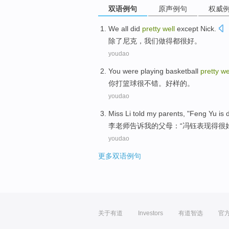
双语例句
原声例句
权威
We
all did
pretty
well
except
Nick
.
除了
尼克
，
我们
做
得都很
好
。
youdao
You
were playing
basketball
pretty
we
你
打
篮球
很
不错
。
好样的
。
youdao
Miss Li
told
my
parents
, "
Feng
Yu is 
李老师
告诉
我
的
父母
：“
冯钰
表现得
很
youdao
更多双语例句
关于有道
Investors
有道智选
官