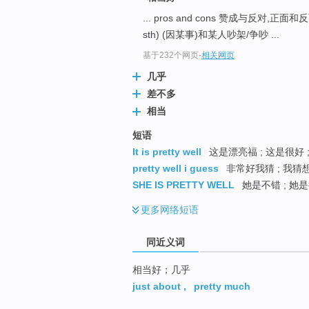
top
... pros and cons 赞成与反对,正面和
sth) (因某事)和某人吵架/争吵 ...
基于232个网页
-
相关网页
几乎
差不多
相当
短语
It is pretty well
这是漂亮福 ; 这是很好 
pretty well i guess
非常好我猜 ; 我猜
SHE IS PRETTY WELL
她是不错 ; 她是
更多
网络短语
同近义词
相当好；几乎
just about
,
pretty much