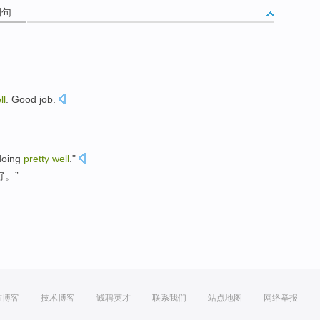
例句
ll
.
Good job
.
doing
pretty
well
."
好
。”
方博客
技术博客
诚聘英才
联系我们
站点地图
网络举报