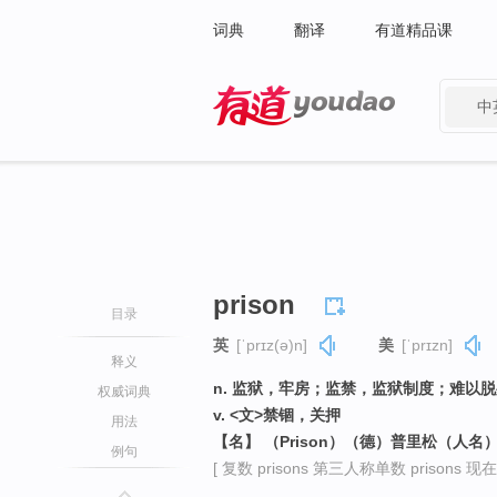
词典
翻译
有道精品课
中
有道 - 网易旗下搜索
prison
目录
英
[ˈprɪz(ə)n]
美
[ˈprɪzn]
释义
n. 监狱，牢房；监禁，监狱制度；难以
权威词典
v. <文>禁锢，关押
用法
【名】 （Prison）（德）普里松（人名
例句
[ 复数 prisons 第三人称单数 prisons 现在分