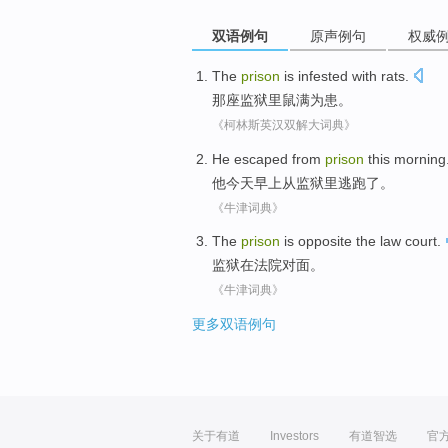
双语例句
原声例句
权威
The
prison
is infested
with
rats
.
那
座监狱里
鼠
满
为患。
《柯林斯英汉双解大词典》
He
escaped
from
prison
this morning
他
今天
早上
从
监狱里
逃跑了
。
《牛津词典》
The
prison
is
opposite the
law court
.
监狱
在
法院
对面
。
《牛津词典》
更多双语例句
关于有道
Investors
有道智选
官