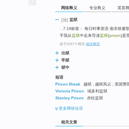
网络释义
专业释义
英英
go
top
监狱
[法]
...7:19标签： 每日时事英语 南非铁窗
手我从
监狱
中走来导读
监狱
(
prison
)是
基于6267个网页
-
相关网页
出狱
牢狱
狱中
短语
Prison Break
越狱 ; 越狱风云 ; 美国警匪
Victoria Prison
域多利监狱
Stanley Prison
赤柱监狱
更多
网络短语
相关文章