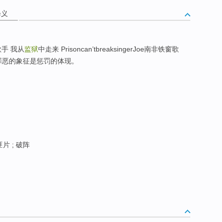
释义
歌手 我从
监狱
中走来 Prisoncan’tbreaksingerJoe南非铁窗歌
罪恶的象征是惩罚的体现。
片 ; 破阵