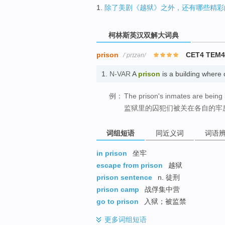
1.
除了美剧《越狱》之外，还有哪些精彩
柯林斯英汉双解大词典
prison
CET4 TEM
/ˈprɪzən/
1.
N-VAR
A
prison
is a building where
例：
The prison's inmates are being ke
监狱里的囚犯们被关在各自的牢
词组短语
同近义词
词语
in prison
坐牢
escape from prison
越狱
prison sentence
n. 徒刑
prison camp
战俘集中营
go to prison
入狱；被监禁
更多
词组短语