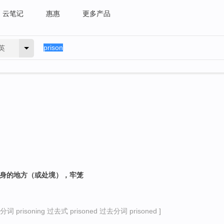
云笔记
惠惠
更多产品
英
脱身的地方（或处境），牢笼
）
词 prisoning 过去式 prisoned 过去分词 prisoned ]