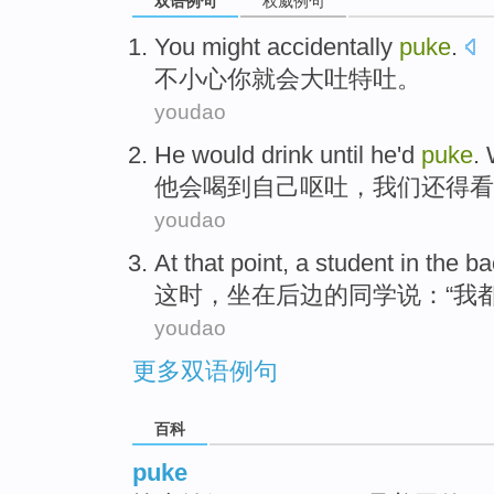
双语例句
权威例句
You
might
accidentally
puke
.
不小心
你
就会
大吐特吐。
youdao
He
would
drink
until
he
'd
puke
.
他
会
喝
到
自己
呕吐
，
我们
还
得
看
youdao
At that point
, a
student
in
the
ba
这时
，坐在
后边的
同学
说
：“
我
youdao
更多双语例句
百科
puke