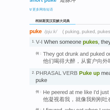
更多
网络短语
柯林斯英汉双解大词典
puke
/pjuːk/
( puking, puked, pukes
V-I
When someone
pukes
, th
1.
They got drunk and puked o
例：
他们喝得大醉，从窗户向外
PHRASAL VERB
Puke up
mea
2.
puke
He peered at me like I'd jus
例：
他凝视着我，就像我刚刚吐
例：