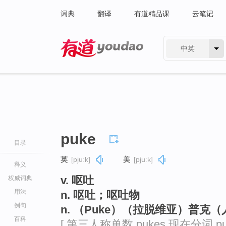
词典
翻译
有道精品课
云笔记
中英
有道 - 网易旗下搜索
puke
目录
英
[pjuːk]
美
[pjuːk]
释义
v. 呕吐
权威词典
用法
n. 呕吐；呕吐物
例句
n. （Puke）（拉脱维亚）普克
百科
[ 第三人称单数 pukes 现在分词 pu