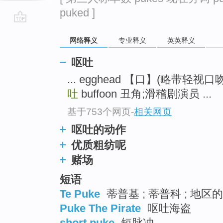
puked ]
go
网络释义
专业释义
英英释义
top
呕吐
... egghead 【口】(略带轻
吐
buffoon 丑角;滑稽剧演员 ...
基于753个网页
-
相关网页
呕吐的动作
优质粗纺呢
赌场
短语
Te Puke
蒂普基 ; 蒂普科 ; 地区
Puke The Pirate
呕吐海盗
short puke
短脉冲