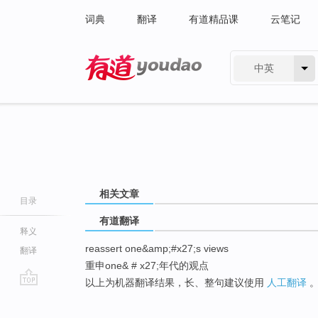
词典
翻译
有道精品课
云笔记
中英
有道 - 网易旗下搜索
相关文章
目录
有道翻译
释义
reassert one&amp;#x27;s views
翻译
重申one& # x27;年代的观点
以上为机器翻译结果，长、整句建议使用
人工翻译
go
top