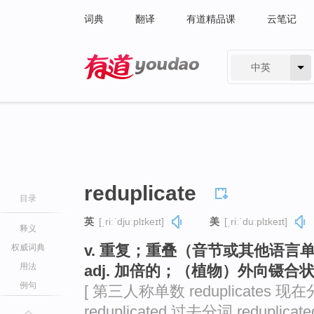
词典
翻译
有道精品课
云笔记
中英
有道 - 网易旗下搜索
reduplicate
目录
英
[ˌriːˈdjuːplɪkeɪt]
美
[ˌriːˈduːplɪkeɪt]
释义
v. 重复；重叠（音节或其他语
权威词典
用法
adj. 加倍的；（植物）外向镊合
例句
[ 第三人称单数 reduplicates 现在分
reduplicated 过去分词 reduplicated