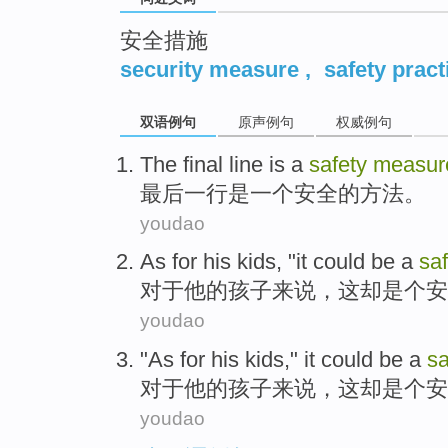
安全措施
security measure
,
safety pract
双语例句
原声例句
权威例句
The final
line
is
a
safety
measur
最后
一
行
是
一个
安全
的
方法
。
youdao
As for
his
kids
, "
it
could be
a
saf
对于
他
的
孩子来说
，
这
却是
个
安
youdao
"As
for
his
kids
,"
it
could be
a
sa
对于
他
的
孩子来说
，
这
却是
个
安
youdao