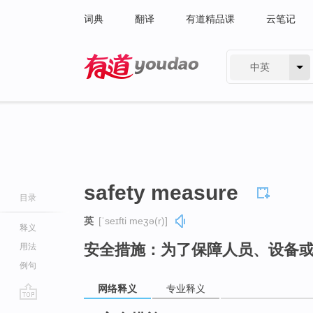
词典
翻译
有道精品课
云笔记
中英
有道 - 网易旗下搜索
safety measure
目录
英
[ˈseɪfti meʒə(r)]
释义
安全措施：为了保障人员、设备
用法
例句
网络释义
专业释义
go