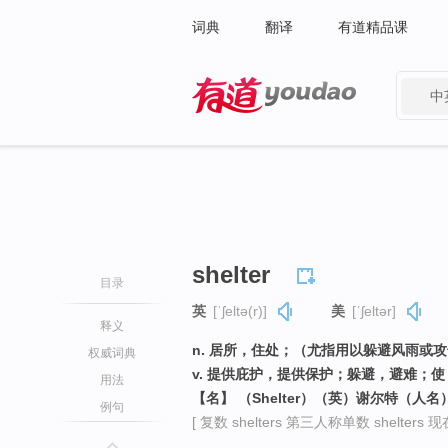
词典
翻译
有道精品课
中
有道 - 网易旗下搜索
shelter
目录
英
[ˈʃeltə(r)]
美
[ˈʃeltər]
释义
n. 居所，住处；（尤指用以躲避风雨或
权威词典
v. 提供庇护，提供保护；躲避，避难；
用法
【名】 （Shelter）（英）谢尔特（人名
例句
[ 复数 shelters 第三人称单数 shelters 现在