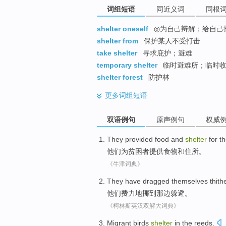
词组短语
同近义词
同根
shelter oneself
◎为自己辩解；给自己找
shelter from
保护某人不受打击
take shelter
寻求庇护；避难
temporary shelter
临时避难所；临时收
shelter forest
防护林
更多
词组短语
双语例句
原声例句
权威
They
provided
food
and
shelter
for
th
他们
为
贫困者
提供
食物
和
住所
。
《牛津词典》
They
have dragged
themselves thith
他们
费力
地
挪
到那边躲避。
《柯林斯英汉双解大词典》
Migrant birds
shelter
in
the reeds
.