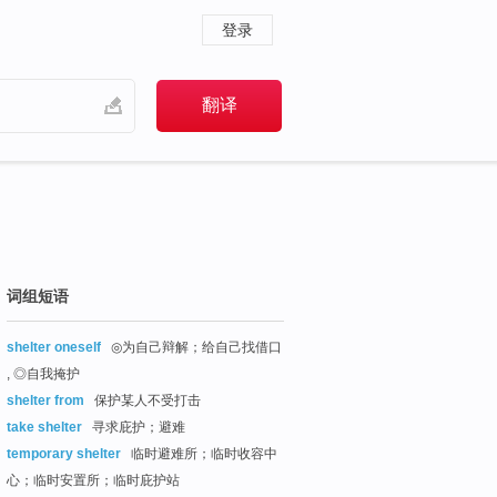
登录
词组短语
shelter oneself
◎为自己辩解；给自己找借口
, ◎自我掩护
shelter from
保护某人不受打击
take shelter
寻求庇护；避难
temporary shelter
临时避难所；临时收容中
心；临时安置所；临时庇护站