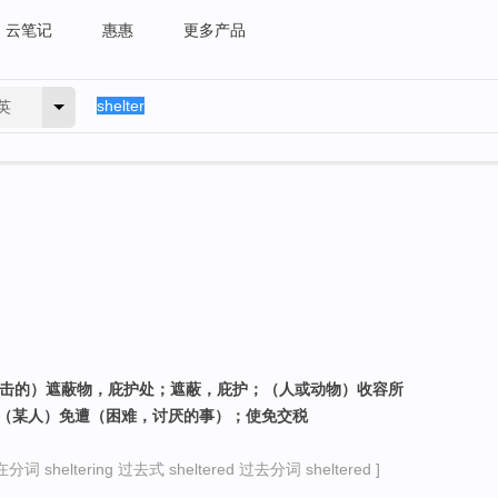
云笔记
惠惠
更多产品
英
攻击的）遮蔽物，庇护处；遮蔽，庇护；（人或动物）收容所
使（某人）免遭（困难，讨厌的事）；使免交税
）
分词 sheltering 过去式 sheltered 过去分词 sheltered ]