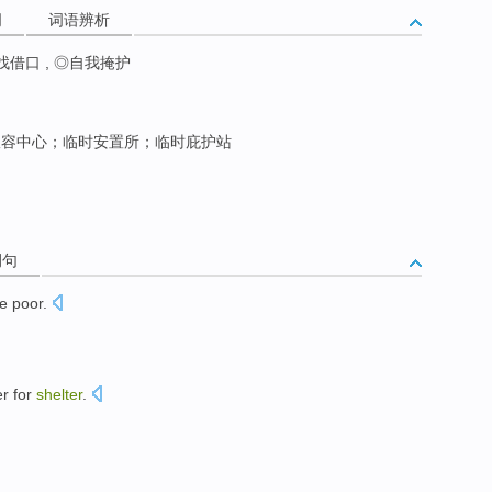
词
词语辨析
借口 , ◎自我掩护
容中心；临时安置所；临时庇护站
例句
e poor
.
er
for
shelter
.