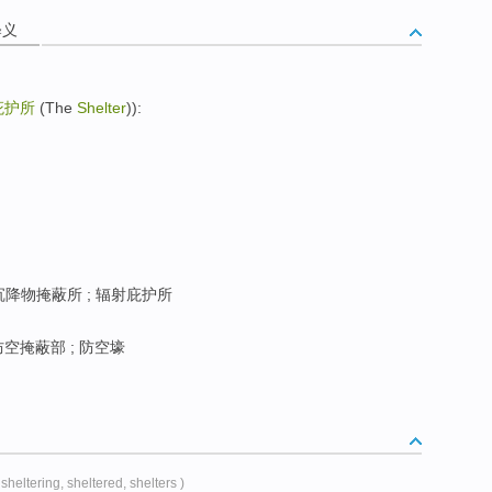
释义
庇护所
(The
Shelter
)):
 沉降物掩蔽所 ; 辐射庇护所
防空掩蔽部 ; 防空壕
 sheltering, sheltered, shelters )