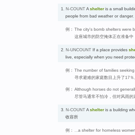
1.
N-COUNT
A
shelter
is a small build
people from bad weather or dange
例：
The city's bomb shelters were be
这座城市的防空掩体正在准备中
2.
N-UNCOUNT
If a place provides
she
live, especially when you need pro
例：
The number of families seeking 
寻求避难的家庭数目上升了17％
例：
Although horses do not generall
尽管马通常不怕冷，但对风雨的
3.
N-COUNT
A
shelter
is a building w
收容所
例：
...a shelter for homeless women