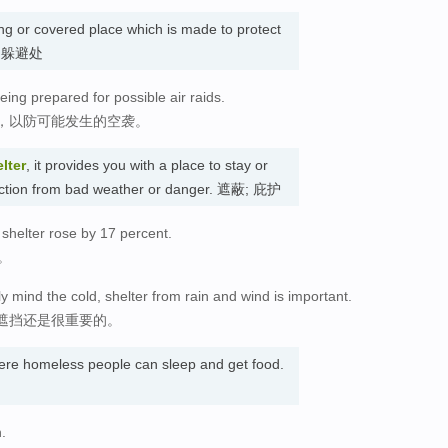
ing or covered place which is made to protect
r. 躲避处
ing prepared for possible air raids.
，以防可能发生的空袭。
lter
, it provides you with a place to stay or
tection from bad weather or danger. 遮蔽; 庇护
shelter rose by 17 percent.
。
y mind the cold, shelter from rain and wind is important.
遮挡还是很重要的。
here homeless people can sleep and get food.
.