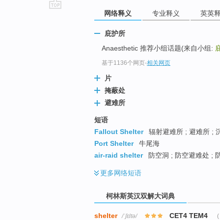
网络释义
专业释义
英英
go
top
庇护所
Anaesthetic 推荐小组话题(来自小组:
基于1136个网页
-
相关网页
片
掩蔽处
避难所
短语
Fallout Shelter
辐射避难所 ; 避难所 ;
Port Shelter
牛尾海
air-raid shelter
防空洞 ; 防空避难处 ; 
更多
网络短语
柯林斯英汉双解大词典
shelter
CET4 TEM4
/ˈʃɛltə/
(