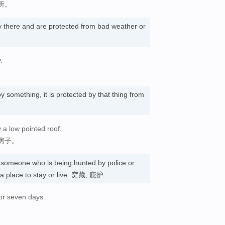
所。
y there and are protected from bad weather or
.
y something, it is protected by that thing from
 a low pointed roof.
房子。
someone who is being hunted by police or
 a place to stay or live. 窝藏; 庇护
or seven days.