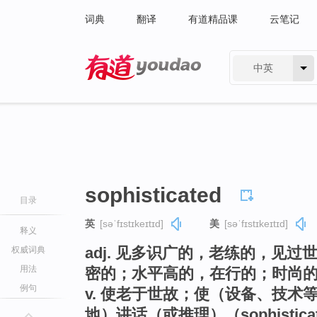
词典
翻译
有道精品课
云笔记
中英
有道 - 网易旗下搜索
sophisticated
目录
英
[səˈfɪstɪkeɪtɪd]
美
[səˈfɪstɪkeɪtɪd]
释义
adj. 见多识广的，老练的，见
权威词典
用法
密的；水平高的，在行的；时尚
例句
v. 使老于世故；使（设备、技术
地）讲话（或推理）（sophisti