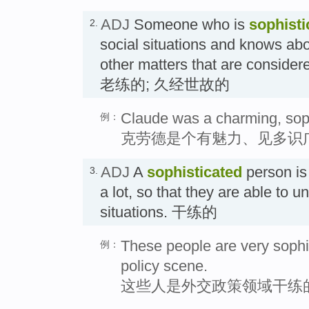
ADJ
Someone who is
sophisti
2.
social situations and knows abo
other matters that are considere
老练的; 久经世故的
Claude was a charming, sop
例：
克劳德是个有魅力、见多识
ADJ
A
sophisticated
person is
3.
a lot, so that they are able to 
situations. 干练的
These people are very sophis
例：
policy scene.
这些人是外交政策领域干练