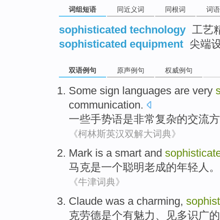
词组短语
同近义词
同根词
词语
sophisticated technology
工艺
sophisticated equipment
尖端设
双语例句
原声例句
权威例句
Some
sign languages
are
very
communication
.
一些
手势语
是
非常
复杂
的
交流方
《柯林斯英汉双解大词典》
Mark
is
a
smart
and
sophisticat
马克
是
一个
聪明
老成
的
年轻人
。
《牛津词典》
Claude
was a
charming
,
sophist
克劳德
是个
有魅力
、
见多识广的